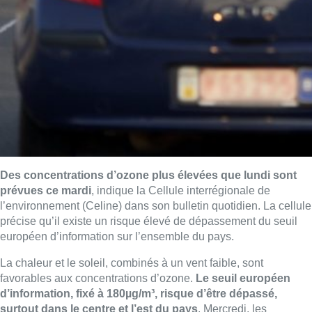
Des concentrations d’ozone plus élevées que lundi sont
prévues ce mardi
, indique la Cellule interrégionale de
l’environnement (Celine) dans son bulletin quotidien. La cellule
précise qu’il existe un risque élevé de dépassement du seuil
européen d’information sur l’ensemble du pays.
La chaleur et le soleil, combinés à un vent faible, sont
favorables aux concentrations d’ozone.
Le seuil européen
d’information, fixé à 180µg/m³, risque d’être dépassé,
surtout dans le centre et l’est du pays
. Mercredi, les