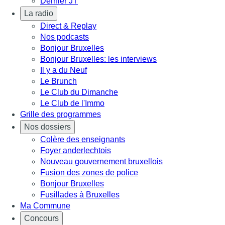
Dernier JT
La radio
Direct & Replay
Nos podcasts
Bonjour Bruxelles
Bonjour Bruxelles: les interviews
Il y a du Neuf
Le Brunch
Le Club du Dimanche
Le Club de l'Immo
Grille des programmes
Nos dossiers
Colère des enseignants
Foyer anderlechtois
Nouveau gouvernement bruxellois
Fusion des zones de police
Bonjour Bruxelles
Fusillades à Bruxelles
Ma Commune
Concours