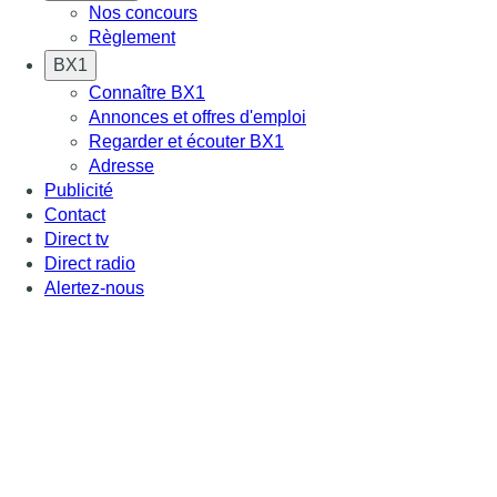
Nos concours
Règlement
BX1
Connaître BX1
Annonces et offres d'emploi
Regarder et écouter BX1
Adresse
Publicité
Contact
Direct tv
Direct radio
Alertez-nous