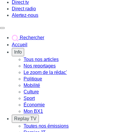
Direct tv
Direct radio
Alertez-nous
Déclencher le menu
Rechercher
Accueil
Info
Tous nos articles
Nos reportages
Le zoom de la rédac'
Politique
Mobilité
Culture
Sport
Économie
Mon BX1
Replay TV
Toutes nos émissions