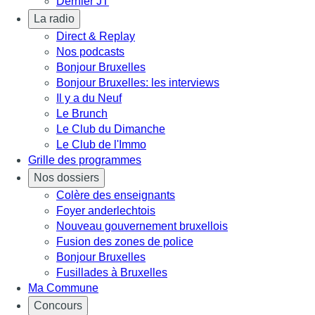
Dernier JT
La radio
Direct & Replay
Nos podcasts
Bonjour Bruxelles
Bonjour Bruxelles: les interviews
Il y a du Neuf
Le Brunch
Le Club du Dimanche
Le Club de l'Immo
Grille des programmes
Nos dossiers
Colère des enseignants
Foyer anderlechtois
Nouveau gouvernement bruxellois
Fusion des zones de police
Bonjour Bruxelles
Fusillades à Bruxelles
Ma Commune
Concours