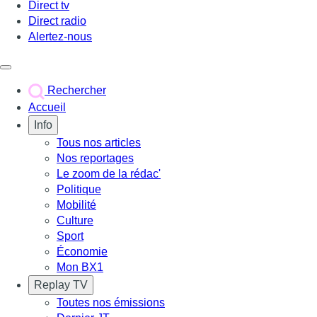
Direct tv
Direct radio
Alertez-nous
Déclencher le menu
Rechercher
Accueil
Info
Tous nos articles
Nos reportages
Le zoom de la rédac'
Politique
Mobilité
Culture
Sport
Économie
Mon BX1
Replay TV
Toutes nos émissions