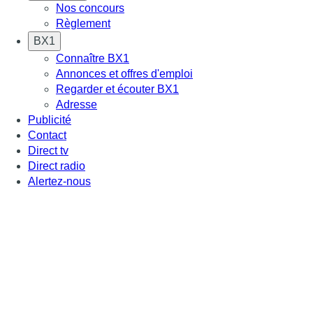
Nos concours
Règlement
BX1
Connaître BX1
Annonces et offres d'emploi
Regarder et écouter BX1
Adresse
Publicité
Contact
Direct tv
Direct radio
Alertez-nous