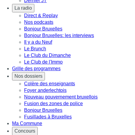
Dernier JT
La radio
Direct & Replay
Nos podcasts
Bonjour Bruxelles
Bonjour Bruxelles: les interviews
Il y a du Neuf
Le Brunch
Le Club du Dimanche
Le Club de l'Immo
Grille des programmes
Nos dossiers
Colère des enseignants
Foyer anderlechtois
Nouveau gouvernement bruxellois
Fusion des zones de police
Bonjour Bruxelles
Fusillades à Bruxelles
Ma Commune
Concours