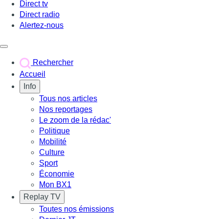
Direct tv
Direct radio
Alertez-nous
Déclencher le menu
Rechercher
Accueil
Info
Tous nos articles
Nos reportages
Le zoom de la rédac'
Politique
Mobilité
Culture
Sport
Économie
Mon BX1
Replay TV
Toutes nos émissions