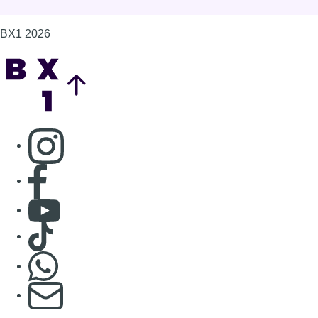
BX1 2026
Back to top
Consulter page Instagram
Consulter page Facebook
Consulter Youtube
Consulter TikTok
Nous rejoindre sur Whatsapp
S'abonner à notre newsletter