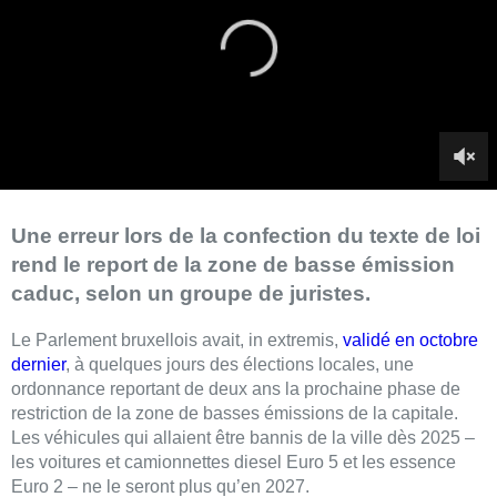
Une erreur lors de la confection du texte de loi
rend le report de la zone de basse émission
caduc, selon un groupe de juristes.
Le Parlement bruxellois avait, in extremis,
validé en octobre
dernier
, à quelques jours des élections locales, une
ordonnance reportant de deux ans la prochaine phase de
restriction de la zone de basses émissions de la capitale.
Les véhicules qui allaient être bannis de la ville dès 2025 –
les voitures et camionnettes diesel Euro 5 et les essence
Euro 2 – ne le seront plus qu’en 2027.