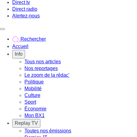
Direct tv
Direct radio
Alertez-nous
Déclencher le menu
Rechercher
Accueil
Info
Tous nos articles
Nos reportages
Le zoom de la rédac'
Politique
Mobilité
Culture
Sport
Économie
Mon BX1
Replay TV
Toutes nos émissions