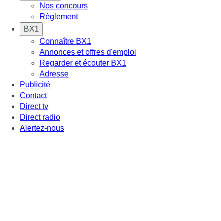
Nos concours
Règlement
BX1
Connaître BX1
Annonces et offres d'emploi
Regarder et écouter BX1
Adresse
Publicité
Contact
Direct tv
Direct radio
Alertez-nous