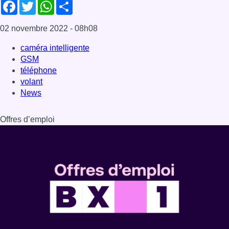
Facebook
Twitter
WhatsApp
Share
02 novembre 2022
- 08h08
caméra intelligente
GSM
téléphone
volant
News
Offres d’emploi