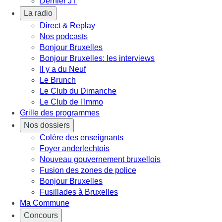
Dernier JT
La radio
Direct & Replay
Nos podcasts
Bonjour Bruxelles
Bonjour Bruxelles: les interviews
Il y a du Neuf
Le Brunch
Le Club du Dimanche
Le Club de l'Immo
Grille des programmes
Nos dossiers
Colère des enseignants
Foyer anderlechtois
Nouveau gouvernement bruxellois
Fusion des zones de police
Bonjour Bruxelles
Fusillades à Bruxelles
Ma Commune
Concours