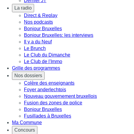
Dernier JT
La radio
Direct & Replay
Nos podcasts
Bonjour Bruxelles
Bonjour Bruxelles: les interviews
Il y a du Neuf
Le Brunch
Le Club du Dimanche
Le Club de l'Immo
Grille des programmes
Nos dossiers
Colère des enseignants
Foyer anderlechtois
Nouveau gouvernement bruxellois
Fusion des zones de police
Bonjour Bruxelles
Fusillades à Bruxelles
Ma Commune
Concours