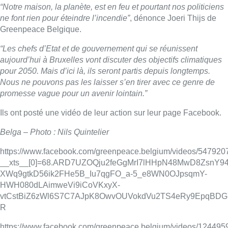
https://www.facebook.com/greenpeace.belgium/videos/54792
__xts__[0]=68.ARD7UZOQju2feGgMrI7lHHpN48MwD8ZsnY94
XWq9gtkD56ik2FHe5B_Iu7qgFO_a-5_e8WN0OJpsqmY-
HWH080dLAimweVi9iCoVKxyX-
vtCstBiZ6zWl6S7C7AJpK8OwvOUVokdVu2TS4eRy9EpqBDGY
R
https://www.facebook.com/greenpeace.belgium/videos/12449
__xts__[0]=68.ARBYgmKdPSp8Kn3yX8QrjcFS_oaIGcHKPza
yNRlNlW__YN8-
Nbw0fL3fVjfITdPGtX6eJxJ5wK2d3VcWNvQ2Jil6D1Ag0rMtT
o3w550zNuL9EvWfg3QSGBSwxjv2EfOaYBkjil6PMYv9sz92X
R
Lire aussi :
Pizza Nizar: un coup de pub
inattendu grâce à l’IA