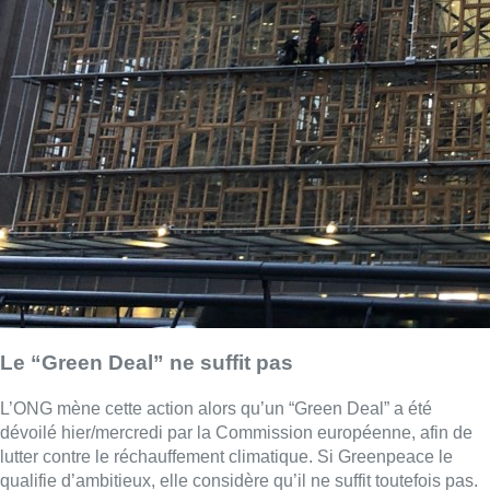
Le “Green Deal” ne suffit pas
L’ONG mène cette action alors qu’un “Green Deal” a été
dévoilé hier/mercredi par la Commission européenne, afin de
lutter contre le réchauffement climatique. Si Greenpeace le
qualifie d’ambitieux, elle considère qu’il ne suffit toutefois pas.
“Notre maison, la planète, est en feu et pourtant nos politiciens
ne font rien pour éteindre l’incendie”
, dénonce Joeri Thijs de
Greenpeace Belgique.
“Les chefs d’Etat et de gouvernement qui se réunissent
aujourd’hui à Bruxelles vont discuter des objectifs climatiques
pour 2050. Mais d’ici là, ils seront partis depuis longtemps.
Nous ne pouvons pas les laisser s’en tirer avec ce genre de
promesse vague pour un avenir lointain.”
Ils ont posté une vidéo de leur action sur leur page Facebook.
Belga – Photo : Nils Quintelier