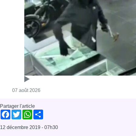
Consulter l'article "Deux mineurs interpell
07 août 2026
Partager l'article
Facebook
Twitter
WhatsApp
Share
12 décembre 2019
- 07h30
Modifié le
13 décembre 2019
- 07h11
Action
Greenpeace
Rue de la Loi
Sommet européen
News
Offres d’emploi