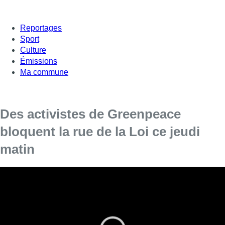
Reportages
Sport
Culture
Émissions
Ma commune
Des activistes de Greenpeace
bloquent la rue de la Loi ce jeudi
matin
Plus de 60 militants de Greenpeace ont débarqué jeudi
matin à Bruxelles au bâtiment Europa, qui accueille le
Conseil européen, alors qu’un sommet traitant entre autres
du climat doit s’y dérouler. Les activistes climatiques
grimpent sur la façade pour y déployer des bannières