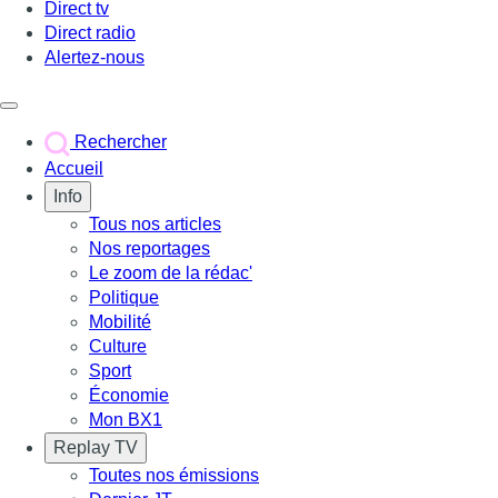
Direct tv
Direct radio
Alertez-nous
Déclencher le menu
Rechercher
Accueil
Info
Tous nos articles
Nos reportages
Le zoom de la rédac'
Politique
Mobilité
Culture
Sport
Économie
Mon BX1
Replay TV
Toutes nos émissions