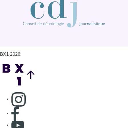
Consulter page Instagram
Consulter page Facebook
Consulter Youtube
Consulter TikTok
Nous rejoindre sur Whatsapp
S'abonner à notre newsletter
Connaître BX1
Publicité
Offres d'emploi
Contact
Mentions légales
Politique de cookies (UE)