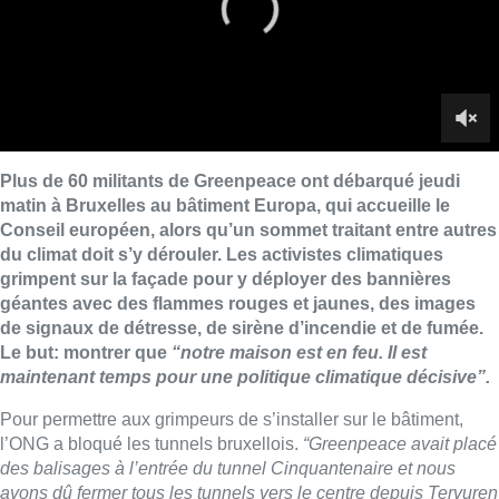
géantes avec des flammes rouges et jaunes, des images
de signaux de détresse, de sirène d’incendie et de fumée.
Le but: montrer que
“notre maison est en feu. Il est
maintenant temps pour une politique climatique décisive”.
Pour permettre aux grimpeurs de s’installer sur le bâtiment,
l’ONG a bloqué les tunnels bruxellois.
“Greenpeace avait placé
des balisages à l’entrée du tunnel Cinquantenaire et nous
avons dû fermer tous les tunnels vers le centre depuis Tervuren
jusqu’au Cinquantenaire”,
indique Camille Thiry, porte-parole
de Bruxelles Mobilité.
Le balisage a depuis été retiré mais des embarras de
circulation pourraient perdurer étant donné que le blocage a eu
lieu en pleine heure de pointe. Greenpeace n’avait pas
d’autorisation pour mener son action. La police est intervenue
sur place et les militants ont dû s’identifier, signale l’ONG. Vers
07h15, aucune interpellation n’avait été effectuée, précise
toutefois la porte-parole Sarah Jacobs.