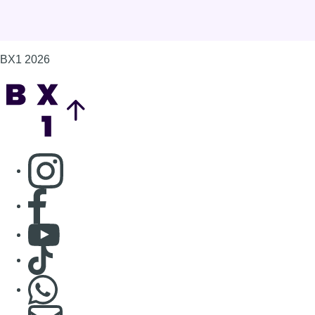
BX1 2026
Back to top
Consulter page Instagram
Consulter page Facebook
Consulter Youtube
Consulter TikTok
Nous rejoindre sur Whatsapp
S'abonner à notre newsletter