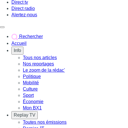
Direct tv
Direct radio
Alertez-nous
Déclencher le menu
Rechercher
Accueil
Info
Tous nos articles
Nos reportages
Le zoom de la rédac'
Politique
Mobilité
Culture
Sport
Économie
Mon BX1
Replay TV
Toutes nos émissions