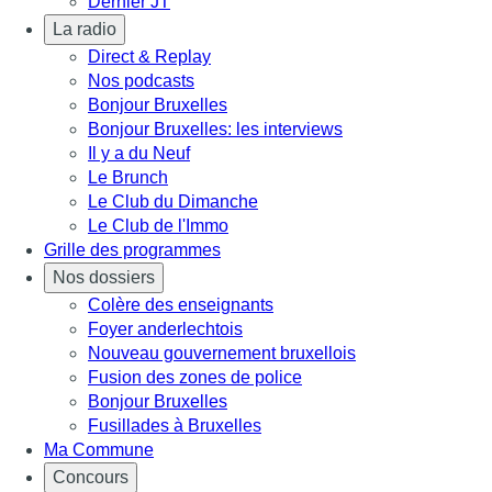
Dernier JT
La radio
Direct & Replay
Nos podcasts
Bonjour Bruxelles
Bonjour Bruxelles: les interviews
Il y a du Neuf
Le Brunch
Le Club du Dimanche
Le Club de l'Immo
Grille des programmes
Nos dossiers
Colère des enseignants
Foyer anderlechtois
Nouveau gouvernement bruxellois
Fusion des zones de police
Bonjour Bruxelles
Fusillades à Bruxelles
Ma Commune
Concours