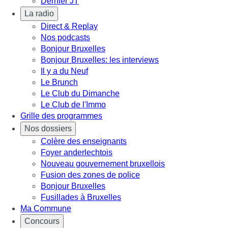
Dernier JT
La radio
Direct & Replay
Nos podcasts
Bonjour Bruxelles
Bonjour Bruxelles: les interviews
Il y a du Neuf
Le Brunch
Le Club du Dimanche
Le Club de l'Immo
Grille des programmes
Nos dossiers
Colère des enseignants
Foyer anderlechtois
Nouveau gouvernement bruxellois
Fusion des zones de police
Bonjour Bruxelles
Fusillades à Bruxelles
Ma Commune
Concours