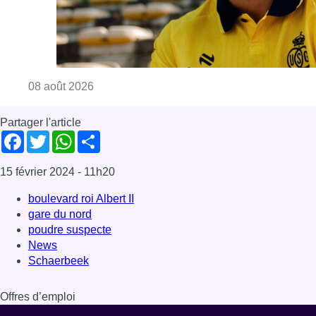
Consulter l'article "L’Union Saint-Gilloise at
08 août 2026
Partager l'article
Facebook
Twitter
WhatsApp
Share
15 février 2024
- 11h20
boulevard roi Albert II
gare du nord
poudre suspecte
News
Schaerbeek
Offres d’emploi