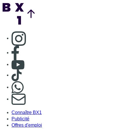
Back to top
Consulter page Instagram
Consulter page Facebook
Consulter Youtube
Consulter TikTok
Nous rejoindre sur Whatsapp
S'abonner à notre newsletter
Connaître BX1
Publicité
Offres d'emploi