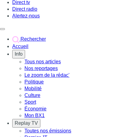
Direct tv
Direct radio
Alertez-nous
Déclencher le menu
Rechercher
Accueil
Info
Tous nos articles
Nos reportages
Le zoom de la rédac'
Politique
Mobilité
Culture
Sport
Économie
Mon BX1
Replay TV
Toutes nos émissions