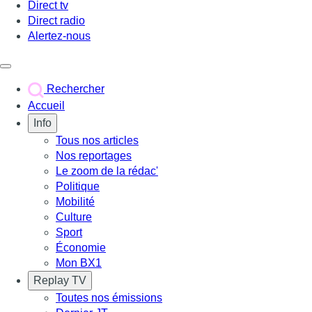
Direct tv
Direct radio
Alertez-nous
Déclencher le menu
Rechercher
Accueil
Info
Tous nos articles
Nos reportages
Le zoom de la rédac'
Politique
Mobilité
Culture
Sport
Économie
Mon BX1
Replay TV
Toutes nos émissions