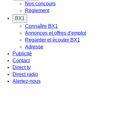
Nos concours
Règlement
BX1
Connaître BX1
Annonces et offres d'emploi
Regarder et écouter BX1
Adresse
Publicité
Contact
Direct tv
Direct radio
Alertez-nous