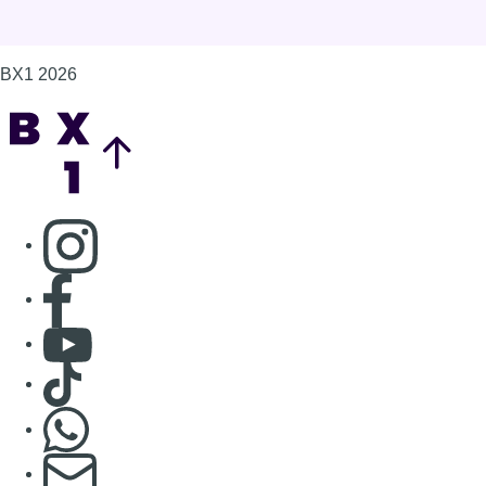
BX1 2026
Back to top
Consulter page Instagram
Consulter page Facebook
Consulter Youtube
Consulter TikTok
Nous rejoindre sur Whatsapp
S'abonner à notre newsletter