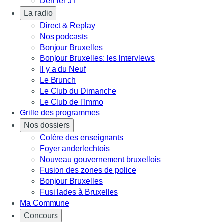
Dernier JT
La radio
Direct & Replay
Nos podcasts
Bonjour Bruxelles
Bonjour Bruxelles: les interviews
Il y a du Neuf
Le Brunch
Le Club du Dimanche
Le Club de l'Immo
Grille des programmes
Nos dossiers
Colère des enseignants
Foyer anderlechtois
Nouveau gouvernement bruxellois
Fusion des zones de police
Bonjour Bruxelles
Fusillades à Bruxelles
Ma Commune
Concours