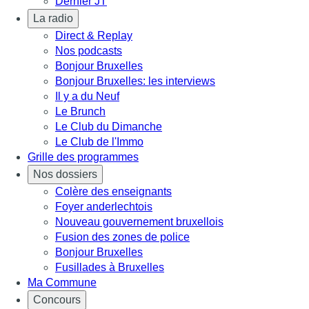
Dernier JT
La radio
Direct & Replay
Nos podcasts
Bonjour Bruxelles
Bonjour Bruxelles: les interviews
Il y a du Neuf
Le Brunch
Le Club du Dimanche
Le Club de l'Immo
Grille des programmes
Nos dossiers
Colère des enseignants
Foyer anderlechtois
Nouveau gouvernement bruxellois
Fusion des zones de police
Bonjour Bruxelles
Fusillades à Bruxelles
Ma Commune
Concours