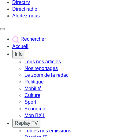
Direct tv
Direct radio
Alertez-nous
Déclencher le menu
Rechercher
Accueil
Info
Tous nos articles
Nos reportages
Le zoom de la rédac'
Politique
Mobilité
Culture
Sport
Économie
Mon BX1
Replay TV
Toutes nos émissions