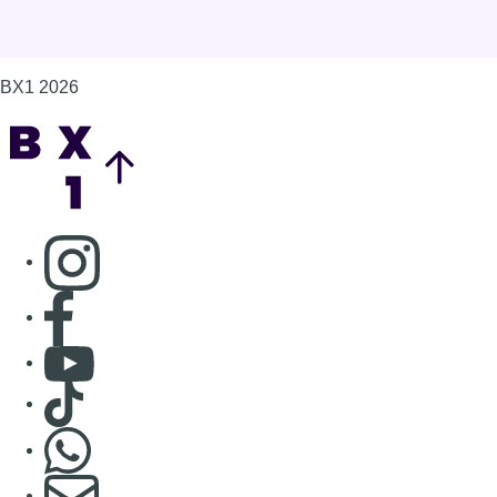
BX1 2026
Back to top
Consulter page Instagram
Consulter page Facebook
Consulter Youtube
Consulter TikTok
Nous rejoindre sur Whatsapp
S'abonner à notre newsletter