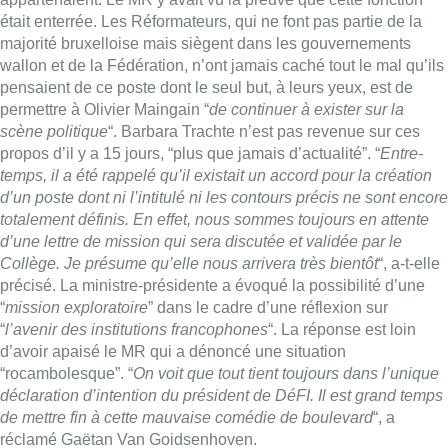
était enterrée. Les Réformateurs, qui ne font pas partie de la
majorité bruxelloise mais siègent dans les gouvernements
wallon et de la Fédération, n’ont jamais caché tout le mal qu’ils
pensaient de ce poste dont le seul but, à leurs yeux, est de
permettre à Olivier Maingain “
de continuer à exister sur la
scène politique
“. Barbara Trachte n’est pas revenue sur ces
propos d’il y a 15 jours, “plus que jamais d’actualité”. “
Entre-
temps, il a été rappelé qu’il existait un accord pour la création
d’un poste dont ni l’intitulé ni les contours précis ne sont encore
totalement définis. En effet, nous sommes toujours en attente
d’une lettre de mission qui sera discutée et validée par le
Collège. Je présume qu’elle nous arrivera très bientôt
“, a-t-elle
précisé. La ministre-présidente a évoqué la possibilité d’une
“
mission exploratoire
” dans le cadre d’une réflexion sur
“
l’avenir des institutions francophones
“. La réponse est loin
d’avoir apaisé le MR qui a dénoncé une situation
“rocambolesque”. “
On voit que tout tient toujours dans l’unique
déclaration d’intention du président de DéFI. Il est grand temps
de mettre fin à cette mauvaise comédie de boulevard
“, a
réclamé Gaëtan Van Goidsenhoven.