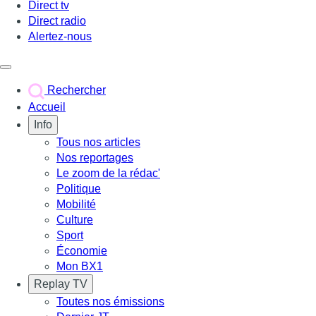
Direct tv
Direct radio
Alertez-nous
Déclencher le menu
Rechercher
Accueil
Info
Tous nos articles
Nos reportages
Le zoom de la rédac'
Politique
Mobilité
Culture
Sport
Économie
Mon BX1
Replay TV
Toutes nos émissions