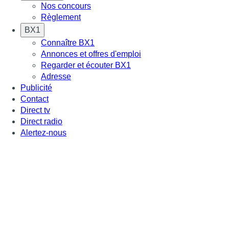
Nos concours
Règlement
BX1
Connaître BX1
Annonces et offres d'emploi
Regarder et écouter BX1
Adresse
Publicité
Contact
Direct tv
Direct radio
Alertez-nous