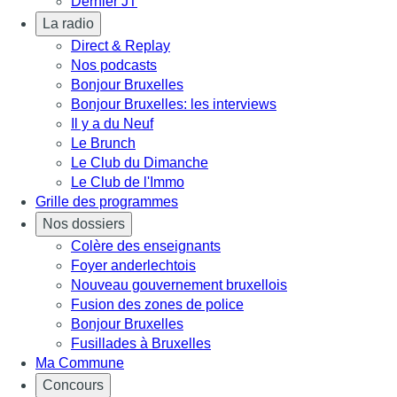
Dernier JT
La radio
Direct & Replay
Nos podcasts
Bonjour Bruxelles
Bonjour Bruxelles: les interviews
Il y a du Neuf
Le Brunch
Le Club du Dimanche
Le Club de l'Immo
Grille des programmes
Nos dossiers
Colère des enseignants
Foyer anderlechtois
Nouveau gouvernement bruxellois
Fusion des zones de police
Bonjour Bruxelles
Fusillades à Bruxelles
Ma Commune
Concours