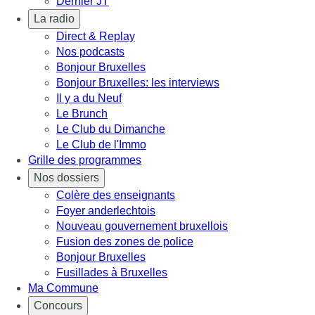
Dernier JT
La radio
Direct & Replay
Nos podcasts
Bonjour Bruxelles
Bonjour Bruxelles: les interviews
Il y a du Neuf
Le Brunch
Le Club du Dimanche
Le Club de l'Immo
Grille des programmes
Nos dossiers
Colère des enseignants
Foyer anderlechtois
Nouveau gouvernement bruxellois
Fusion des zones de police
Bonjour Bruxelles
Fusillades à Bruxelles
Ma Commune
Concours