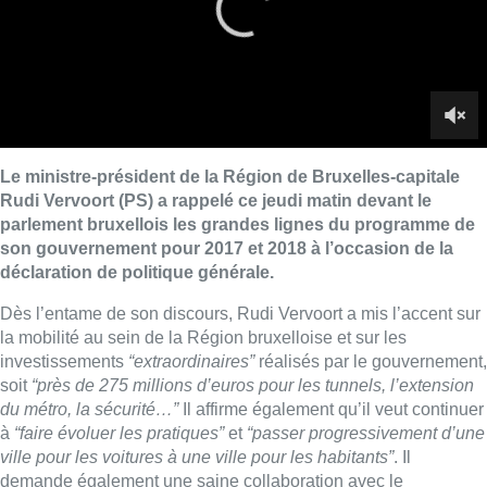
Dès l’entame de son discours, Rudi Vervoort a mis l’accent sur
la mobilité au sein de la Région bruxelloise et sur les
investissements
“extraordinaires”
réalisés par le gouvernement,
soit
“près de 275 millions d’euros pour les tunnels, l’extension
du métro, la sécurité…”
Il affirme également qu’il veut continuer
à
“faire évoluer les pratiques”
et
“passer progressivement d’une
ville pour les voitures à une ville pour les habitants”
. Il
demande également une saine collaboration avec le
gouvernement fédéral pour résoudre la congestion routière
autour de la capitale.
Le ministre-président bruxellois est également revenu sur
l’emploi et affirme que
“la proportion d’emplois bruxellois
occupés par des Bruxellois”
a dépassé la barre des 50% en
2017.
“Il est tout aussi faux de dire que le chômage augmente à
Bruxelles”
, a-t-il lancé. Il explique également que 77 mesures
sont prises par le gouvernement régional pour
“créer une
région PME-friendly”
.
Enfin, Rudi Vervoort a dénoncé les
“fake news trop peu