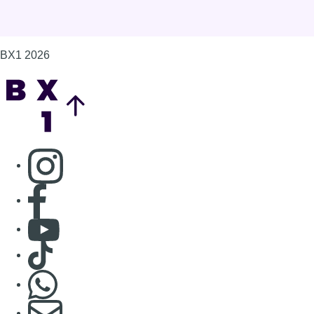
Consulter page Facebook
Consulter Youtube
Consulter TikTok
Nous rejoindre sur Whatsapp
S'abonner à notre newsletter
Connaître BX1
Publicité
Offres d'emploi
Contact
Mentions légales
Politique de cookies (UE)
Gérer les cookies