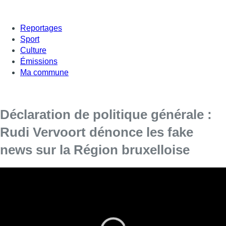
Reportages
Sport
Culture
Émissions
Ma commune
Déclaration de politique générale :
Rudi Vervoort dénonce les fake
news sur la Région bruxelloise
Le ministre-président de la Région de Bruxelles-capitale
Rudi Vervoort (PS) a rappelé ce jeudi matin devant le
parlement bruxellois les grandes lignes du programme de
son gouvernement pour 2017 et 2018 à l’occasion de la
déclaration de politique générale.