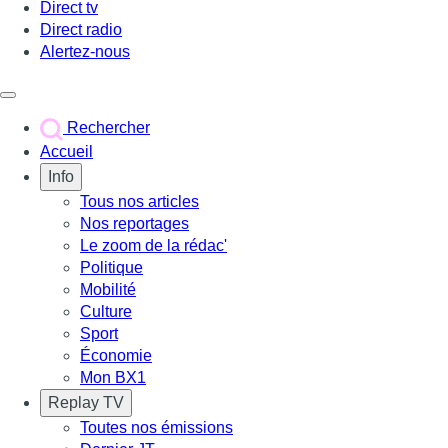
Direct tv
Direct radio
Alertez-nous
Déclencher le menu
Rechercher
Accueil
Info
Tous nos articles
Nos reportages
Le zoom de la rédac'
Politique
Mobilité
Culture
Sport
Économie
Mon BX1
Replay TV
Toutes nos émissions