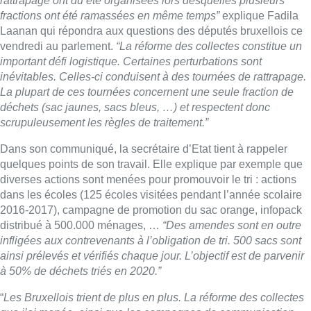
rattrapage ont dû été organisées lors desquelles plusieurs
fractions ont été ramassées en même temps”
explique Fadila
Laanan qui répondra aux questions des députés bruxellois ce
vendredi au parlement.
“La réforme des collectes constitue un
important défi logistique. Certaines perturbations sont
inévitables. Celles-ci conduisent à des tournées de rattrapage.
La plupart de ces tournées concernent une seule fraction de
déchets (sac jaunes, sacs bleus, …) et respectent donc
scrupuleusement les règles de traitement.”
Dans son communiqué, la secrétaire d’Etat tient à rappeler
quelques points de son travail. Elle explique par exemple que
diverses actions sont menées pour promouvoir le tri : actions
dans les écoles (125 écoles visitées pendant l’année scolaire
2016-2017), campagne de promotion du sac orange, infopack
distribué à 500.000 ménages, …
“Des amendes sont en outre
infligées aux contrevenants à l’obligation de tri. 500 sacs sont
ainsi prélevés et vérifiés chaque jour. L’objectif est de parvenir
à 50% de déchets triés en 2020.”
“
Les Bruxellois trient de plus en plus. La réforme des collectes