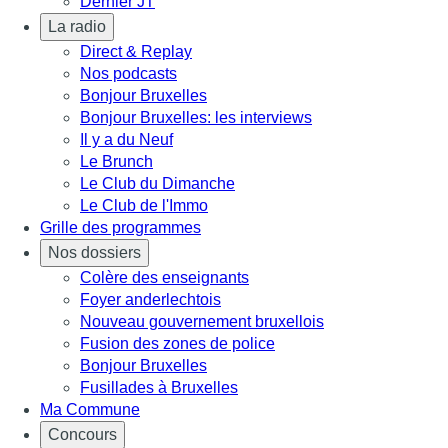
Dernier JT
La radio
Direct & Replay
Nos podcasts
Bonjour Bruxelles
Bonjour Bruxelles: les interviews
Il y a du Neuf
Le Brunch
Le Club du Dimanche
Le Club de l'Immo
Grille des programmes
Nos dossiers
Colère des enseignants
Foyer anderlechtois
Nouveau gouvernement bruxellois
Fusion des zones de police
Bonjour Bruxelles
Fusillades à Bruxelles
Ma Commune
Concours