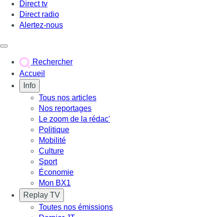
Direct tv
Direct radio
Alertez-nous
Déclencher le menu
Rechercher
Accueil
Info
Tous nos articles
Nos reportages
Le zoom de la rédac'
Politique
Mobilité
Culture
Sport
Économie
Mon BX1
Replay TV
Toutes nos émissions