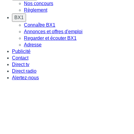
Nos concours
Règlement
BX1
Connaître BX1
Annonces et offres d'emploi
Regarder et écouter BX1
Adresse
Publicité
Contact
Direct tv
Direct radio
Alertez-nous