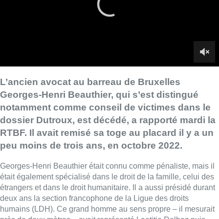
RTBF. Il avait remisé sa toge au placard il y a un
peu moins de trois ans, en octobre 2022.
Georges-Henri Beauthier était connu comme pénaliste, mais il
était également spécialisé dans le droit de la famille, celui des
étrangers et dans le droit humanitaire. Il a aussi présidé durant
deux ans la section francophone de la Ligue des droits
humains (LDH). Ce grand homme au sens propre – il mesurait
près de deux mètres – avait représenté Laetitia Delhez puis
Jean-Denis Lejeune, père de Julie, dans le procès de Marc
Dutroux. Le décès du pénaliste survient trente ans jour pour
jour après la disparition de Julie et Mélissa. Avant cela, il avait
plaidé dans le procès des Tueurs du Brabant et dans celui du
drame du Heysel. Il a encore représenté les intérêts de
certaines victimes des attentats à Bruxelles avant d’être
succédé. Il avait plaidé sa dernière affaire en septembre 2022
devant le tribunal civil de Bruxelles.
► Revoir l’interview |
Après 50 ans au barreau de Bruxelles,
Georges-Henri Beauthier range sa toge au placard