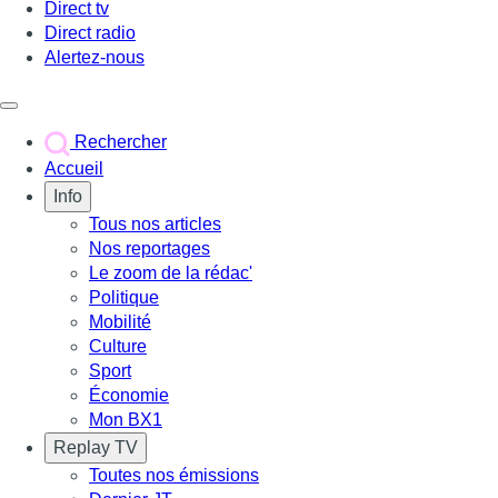
Direct tv
Direct radio
Alertez-nous
Déclencher le menu
Rechercher
Accueil
Info
Tous nos articles
Nos reportages
Le zoom de la rédac'
Politique
Mobilité
Culture
Sport
Économie
Mon BX1
Replay TV
Toutes nos émissions