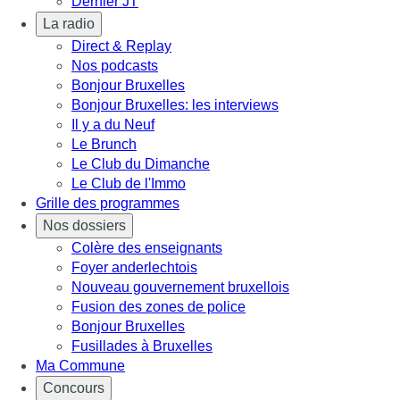
Dernier JT
La radio
Direct & Replay
Nos podcasts
Bonjour Bruxelles
Bonjour Bruxelles: les interviews
Il y a du Neuf
Le Brunch
Le Club du Dimanche
Le Club de l'Immo
Grille des programmes
Nos dossiers
Colère des enseignants
Foyer anderlechtois
Nouveau gouvernement bruxellois
Fusion des zones de police
Bonjour Bruxelles
Fusillades à Bruxelles
Ma Commune
Concours