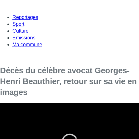
Reportages
Sport
Culture
Émissions
Ma commune
Décès du célèbre avocat Georges-
Henri Beauthier, retour sur sa vie en
images
L’ancien avocat au barreau de Bruxelles
Georges-Henri Beauthier, qui s’est distingué
notamment comme conseil de victimes dans le
dossier Dutroux, est décédé, a rapporté mardi la