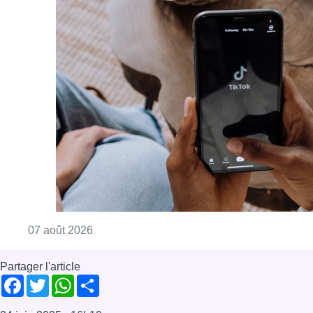
Consulter l'article "La police peut dorénavan
07 août 2026
Partager l'article
Facebook
Twitter
WhatsApp
Share
24 juin 2025
- 16h10
Avocat
décès
Georges-Henri Beauthier
Bruxelles-ville
News
Reportages
Offres d’emploi