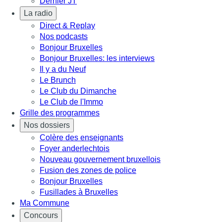
Dernier JT
La radio
Direct & Replay
Nos podcasts
Bonjour Bruxelles
Bonjour Bruxelles: les interviews
Il y a du Neuf
Le Brunch
Le Club du Dimanche
Le Club de l'Immo
Grille des programmes
Nos dossiers
Colère des enseignants
Foyer anderlechtois
Nouveau gouvernement bruxellois
Fusion des zones de police
Bonjour Bruxelles
Fusillades à Bruxelles
Ma Commune
Concours