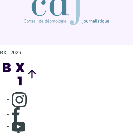
Consulter page Instagram
Consulter page Facebook
Consulter Youtube
Consulter TikTok
Nous rejoindre sur Whatsapp
S'abonner à notre newsletter
Connaître BX1
Publicité
Offres d'emploi
Contact
Mentions légales
Politique de cookies (UE)