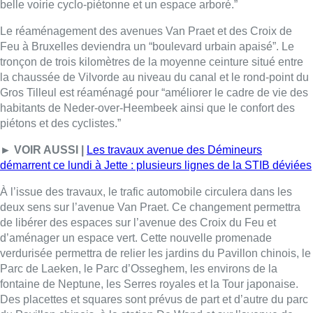
À l’issue des travaux, le trafic automobile circulera dans les
deux sens sur l’avenue
Van
Praet
. Ce changement permettra
de libérer des espaces sur l’avenue des Croix du Feu et
d’aménager un espace vert. Cette nouvelle promenade
verdurisée permettra de relier les jardins du Pavillon chinois, le
Parc de Laeken, le Parc d’Osseghem, les environs de la
fontaine de Neptune, les Serres royales et la Tour japonaise.
Des placettes et squares sont prévus de part et d’autre du parc
du Pavillon chinois, à la station De Wand et sur l’avenue de
l’Araucaria.
D’autres entrées de ville devraient devenir des boulevards
urbains dans les années à venir comme celle de la E40 à
Reyers. Cependant, actuellement, aucune date de début de
chantier n’est avancée.
■
Interview de Steven Fierens, responsable communication de
Bruxelles Mobilité, au micro de
Thomas Dufrane
.
Lire aussi :