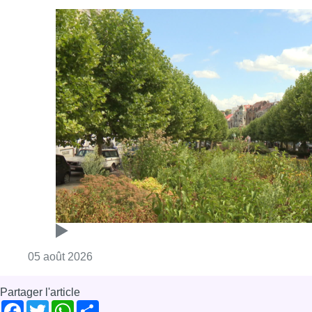
Consulter l'article "Réaménagement de l’ave
05 août 2026
Partager l'article
Facebook
Twitter
WhatsApp
Share
04 septembre 2023
- 13h09
Travaux
Mobilité
News
Offres d’emploi