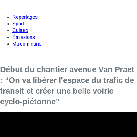
Reportages
Sport
Culture
Émissions
Ma commune
Début du chantier avenue Van Praet
: “On va libérer l’espace du trafic de
transit et créer une belle voirie
cyclo-piétonne”
Un gros chantier dans le nord de Bruxelles a
débuté ce lundi: le réaménagement des avenues
Van
Praet
et des Croix de Feu en un “boulevard