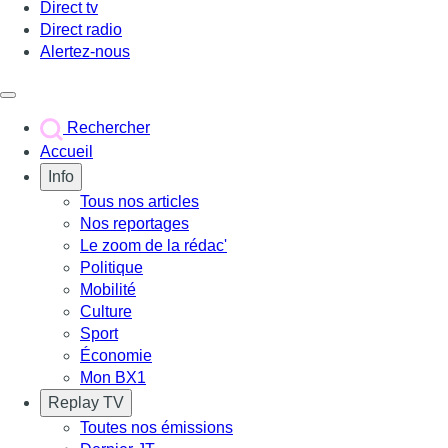
Direct tv
Direct radio
Alertez-nous
Déclencher le menu
Rechercher
Accueil
Info
Tous nos articles
Nos reportages
Le zoom de la rédac'
Politique
Mobilité
Culture
Sport
Économie
Mon BX1
Replay TV
Toutes nos émissions