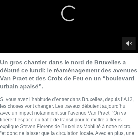
urbain apaisé”.
Si vous avez l’habitude d’entrer dans Bruxelles, depuis l’A12,
les choses vont changer. Les travaux débutent aujourd’hui
avec un impact notamment sur l’avenue Van Praet. “On va
libérer l’espace du trafic de transit pour le mettre ailleurs”,
explique Steven Fierens de Bruxelles-Mobilité à notre micro,
“et donc ne laisser que la circulation locale. Avec en plus, une
belle voirie cyclo-piétonne et un espace arboré.”
Le réaménagement des avenues
Van
Praet
et des Croix de
Feu à Bruxelles deviendra un “boulevard urbain apaisé”. Le
tronçon de trois kilomètres de la moyenne ceinture situé entre
la chaussée de Vilvorde au niveau du canal et le rond-point du
Gros Tilleul est réaménagé pour “améliorer le cadre de vie des
habitants de Neder-over-Heembeek ainsi que le confort des
piétons et des cyclistes.”
► VOIR AUSSI |
Les travaux avenue des Démineurs
démarrent ce lundi à Jette : plusieurs lignes de la STIB déviées