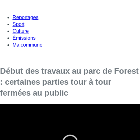
Reportages
Sport
Culture
Émissions
Ma commune
Début des travaux au parc de Forest
: certaines parties tour à tour
fermées au public
Une partie du parc très prisée des Forestois est
pour l’instant fermée au public.
La première phase des travaux du parc de Forest a débuté ce
lundi. L’objectif est de prévoir des aménagements pour
lutter