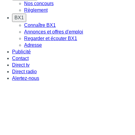
Nos concours
Règlement
BX1
Connaître BX1
Annonces et offres d'emploi
Regarder et écouter BX1
Adresse
Publicité
Contact
Direct tv
Direct radio
Alertez-nous