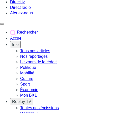
Direct tv
Direct radio
Alertez-nous
Déclencher le menu
Rechercher
Accueil
Info
Tous nos articles
Nos reportages
Le zoom de la rédac'
Politique
Mobilité
Culture
Sport
Économie
Mon BX1
Replay TV
Toutes nos émissions