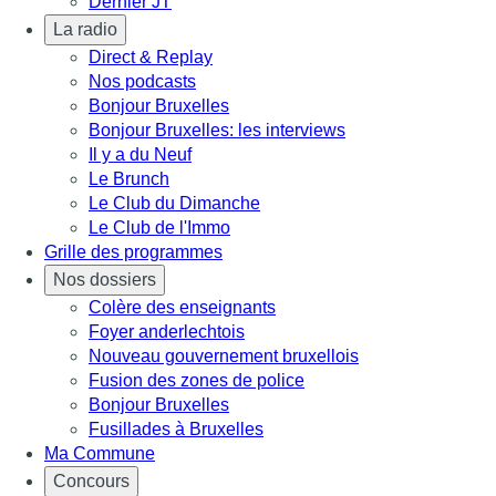
Dernier JT
La radio
Direct & Replay
Nos podcasts
Bonjour Bruxelles
Bonjour Bruxelles: les interviews
Il y a du Neuf
Le Brunch
Le Club du Dimanche
Le Club de l'Immo
Grille des programmes
Nos dossiers
Colère des enseignants
Foyer anderlechtois
Nouveau gouvernement bruxellois
Fusion des zones de police
Bonjour Bruxelles
Fusillades à Bruxelles
Ma Commune
Concours