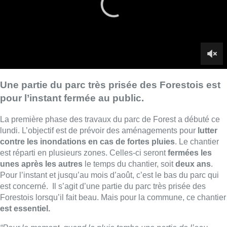
contre les inondations en cas de fortes pluies
. Le chantier
est réparti en plusieurs zones. Celles-ci seront
fermées les
unes après les autres
le temps du chantier, soit
deux ans
.
Pour l’instant et jusqu’au mois d’août, c’est le bas du parc qui
est concerné. Il s’agit d’une partie du parc très prisée des
Forestois lorsqu’il fait beau. Mais pour la commune, ce chantier
est essentiel.
“Pour le moment, quand la pluie tombe,une partie de l’eau
dévale dans le bas de la commune et inonde les habitations,”
explique Alain Mugabo, échevin des Espaces verts à Forest.
“L’objectif est de mettre des bassins d’infiltration pour qu’un
maximum d’eau de pluie s’infiltre dans le parc”.
Puisque le parc est classé, les rénovations se feront à
identique pour un budget estimé à 5,5 millions d’euros.
■ Un reportage de
Camille Tang Quynh, Yannick
Vangansbeek
&
Maxime Henrottin
Lire aussi :