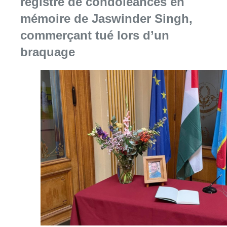
Consulter l'article "La Commune d’Ixelles 
06 août 2026
Partager l'article
Facebook
Twitter
WhatsApp
Share
24 mai 2022
- 18h54
Travaux
Forest
News