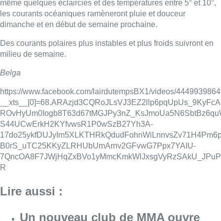
même quelques éclaircies et des températures entre 5° et 10°,
les courants océaniques ramèneront pluie et douceur
dimanche et en début de semaine prochaine.
Des courants polaires plus instables et plus froids suivront en
milieu de semaine.
Belga
https://www.facebook.com/lairdutempsBX1/videos/444993986
__xts__[0]=68.ARAzjd3CQRoJLsVJ3EZ2llp6pqUpUs_9Ky
ROvHyUm0Iogb8T63d67tMGJPy3nZ_KsJmoUa5N6SbtBz6q
S44UCwErkH2KYfvwsR1P0wSzB27Yh3A-
17do25ykfDUJyIm5XLKTHRkQdudFohnWiLnnvsZv71H4Pm6p
B0rS_uTC25KKyZLRHUbUmArnv2GFvwG7Ppx7YAIU-
7QncOA8F7JWjHqZxBVo1yMmcKmkWlJxsgVyRzSAkU_JPuP
R
Lire aussi :
Un nouveau club de MMA ouvre