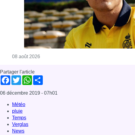
Consulter l'article "L’Union Saint-Gilloise at
08 août 2026
Partager l'article
Facebook
Twitter
WhatsApp
Share
06 décembre 2019
- 07h01
Météo
pluie
Temps
Verglas
News