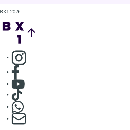
BX1 2026
Back to top
Consulter page Instagram
Consulter page Facebook
Consulter Youtube
Consulter TikTok
Nous rejoindre sur Whatsapp
S'abonner à notre newsletter