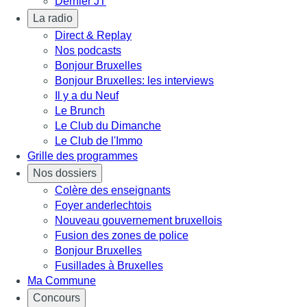
Dernier JT
La radio
Direct & Replay
Nos podcasts
Bonjour Bruxelles
Bonjour Bruxelles: les interviews
Il y a du Neuf
Le Brunch
Le Club du Dimanche
Le Club de l'Immo
Grille des programmes
Nos dossiers
Colère des enseignants
Foyer anderlechtois
Nouveau gouvernement bruxellois
Fusion des zones de police
Bonjour Bruxelles
Fusillades à Bruxelles
Ma Commune
Concours