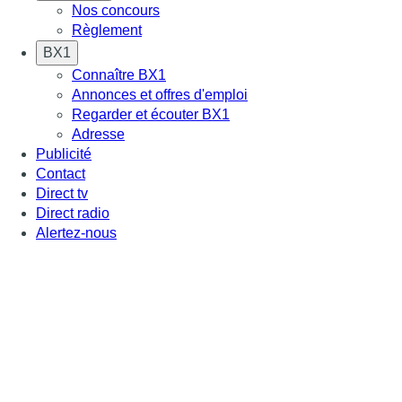
Nos concours
Règlement
BX1
Connaître BX1
Annonces et offres d'emploi
Regarder et écouter BX1
Adresse
Publicité
Contact
Direct tv
Direct radio
Alertez-nous