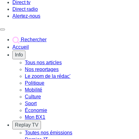
Direct tv
Direct radio
Alertez-nous
Déclencher le menu
Rechercher
Accueil
Info
Tous nos articles
Nos reportages
Le zoom de la rédac'
Politique
Mobilité
Culture
Sport
Économie
Mon BX1
Replay TV
Toutes nos émissions