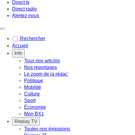
Direct tv
Direct radio
Alertez-nous
Déclencher le menu
Rechercher
Accueil
Info
Tous nos articles
Nos reportages
Le zoom de la rédac'
Politique
Mobilité
Culture
Sport
Économie
Mon BX1
Replay TV
Toutes nos émissions