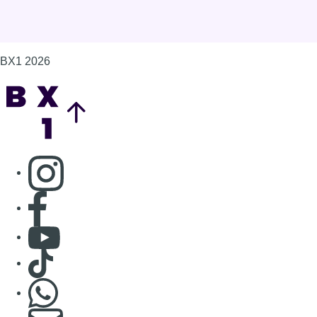
BX1 2026
Back to top
Consulter page Instagram
Consulter page Facebook
Consulter Youtube
Consulter TikTok
Nous rejoindre sur Whatsapp
S'abonner à notre newsletter