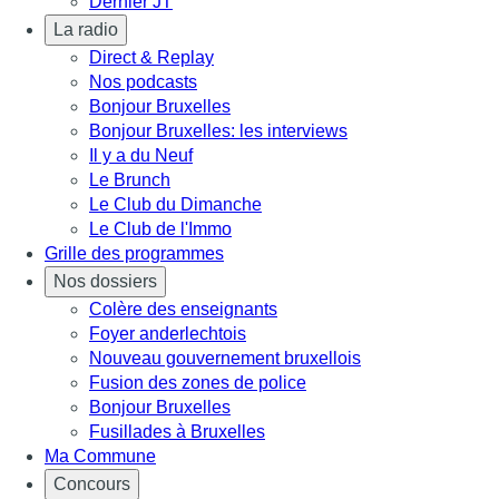
Dernier JT
La radio
Direct & Replay
Nos podcasts
Bonjour Bruxelles
Bonjour Bruxelles: les interviews
Il y a du Neuf
Le Brunch
Le Club du Dimanche
Le Club de l'Immo
Grille des programmes
Nos dossiers
Colère des enseignants
Foyer anderlechtois
Nouveau gouvernement bruxellois
Fusion des zones de police
Bonjour Bruxelles
Fusillades à Bruxelles
Ma Commune
Concours