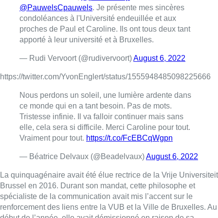
@PauwelsCpauwels
. Je présente mes sincères
condoléances à l'Université endeuillée et aux
proches de Paul et Caroline. Ils ont tous deux tant
apporté à leur université et à Bruxelles.
— Rudi Vervoort (@rudivervoort)
August 6, 2022
https://twitter.com/YvonEnglert/status/1555948485098225666
Nous perdons un soleil, une lumière ardente dans
ce monde qui en a tant besoin. Pas de mots.
Tristesse infinie. Il va falloir continuer mais sans
elle, cela sera si difficile. Merci Caroline pour tout.
Vraiment pour tout.
https://t.co/FcEBCqWgpn
— Béatrice Delvaux (@Beadelvaux)
August 6, 2022
La quinquagénaire avait été élue rectrice de la Vrije Universiteit
Brussel en 2016. Durant son mandat, cette philosophe et
spécialiste de la communication avait mis l’accent sur le
renforcement des liens entre la VUB et la Ville de Bruxelles. Au
début de l’année, elle avait démissionné en raison de sa