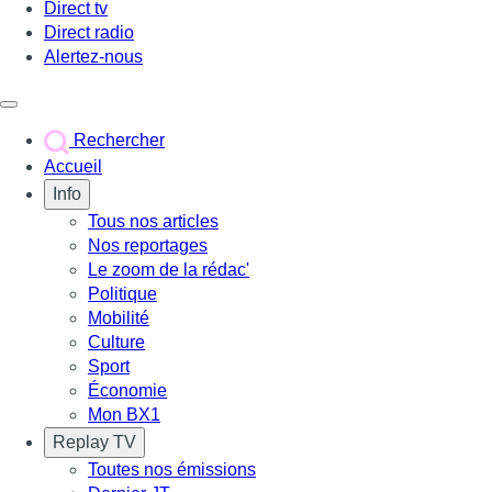
Direct tv
Direct radio
Alertez-nous
Déclencher le menu
Rechercher
Accueil
Info
Tous nos articles
Nos reportages
Le zoom de la rédac'
Politique
Mobilité
Culture
Sport
Économie
Mon BX1
Replay TV
Toutes nos émissions