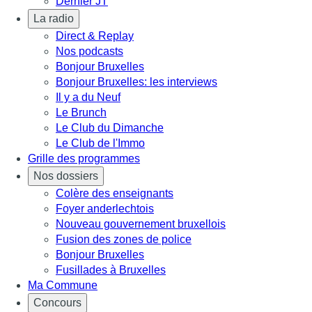
Dernier JT
La radio
Direct & Replay
Nos podcasts
Bonjour Bruxelles
Bonjour Bruxelles: les interviews
Il y a du Neuf
Le Brunch
Le Club du Dimanche
Le Club de l'Immo
Grille des programmes
Nos dossiers
Colère des enseignants
Foyer anderlechtois
Nouveau gouvernement bruxellois
Fusion des zones de police
Bonjour Bruxelles
Fusillades à Bruxelles
Ma Commune
Concours