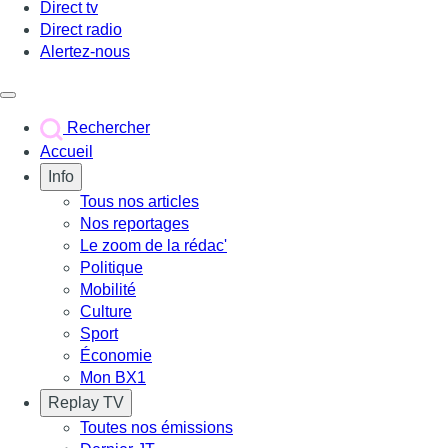
Direct tv
Direct radio
Alertez-nous
Déclencher le menu
Rechercher
Accueil
Info
Tous nos articles
Nos reportages
Le zoom de la rédac'
Politique
Mobilité
Culture
Sport
Économie
Mon BX1
Replay TV
Toutes nos émissions