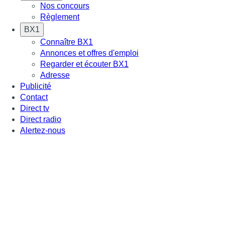
Nos concours
Règlement
BX1
Connaître BX1
Annonces et offres d'emploi
Regarder et écouter BX1
Adresse
Publicité
Contact
Direct tv
Direct radio
Alertez-nous