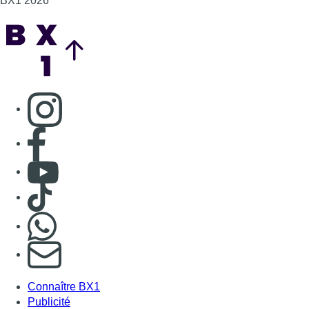
BX1 2026
Back to top
Consulter page Instagram
Consulter page Facebook
Consulter Youtube
Consulter TikTok
Nous rejoindre sur Whatsapp
S'abonner à notre newsletter
Connaître BX1
Publicité