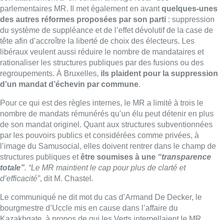
parlementaires MR. Il met également en avant
quelques-unes
des autres réformes proposées par son parti
: suppression
du système de suppléance et de l’effet dévolutif de la case de
tête afin d’accroître la liberté de choix des électeurs. Les
libéraux veulent aussi réduire le nombre de mandataires et
rationaliser les structures publiques par des fusions ou des
regroupements. À Bruxelles,
ils plaident pour la suppression
d’un mandat d’échevin par commune
.
Pour ce qui est des règles internes, le MR a limité à trois le
nombre de mandats rémunérés qu’un élu peut détenir en plus
de son mandat originel. Quant aux structures subventionnées
par les pouvoirs publics et considérées comme privées, à
l’image du Samusocial, elles doivent rentrer dans le champ de
structures publiques et
être soumises à une
“transparence
totale”
. “Le MR maintient le cap pour plus de clarté et
d’efficacité”
, dit M. Chastel.
Le communiqué ne dit mot du cas d’Armand De Decker, le
bourgmestre d’Uccle mis en cause dans l’affaire du
Kazakhgate, à propos de qui les Verts interpellaient le MR.