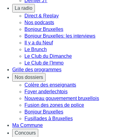
Dernier JT
La radio
Direct & Replay
Nos podcasts
Bonjour Bruxelles
Bonjour Bruxelles: les interviews
Il y a du Neuf
Le Brunch
Le Club du Dimanche
Le Club de l'Immo
Grille des programmes
Nos dossiers
Colère des enseignants
Foyer anderlechtois
Nouveau gouvernement bruxellois
Fusion des zones de police
Bonjour Bruxelles
Fusillades à Bruxelles
Ma Commune
Concours