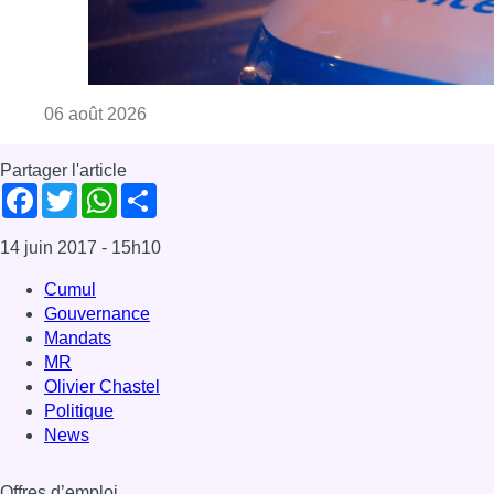
Consulter l'article "Un homme blessé par un 
06 août 2026
Partager l'article
Facebook
Twitter
WhatsApp
Share
14 juin 2017
- 15h10
Cumul
Gouvernance
Mandats
MR
Olivier Chastel
Politique
News
Offres d’emploi