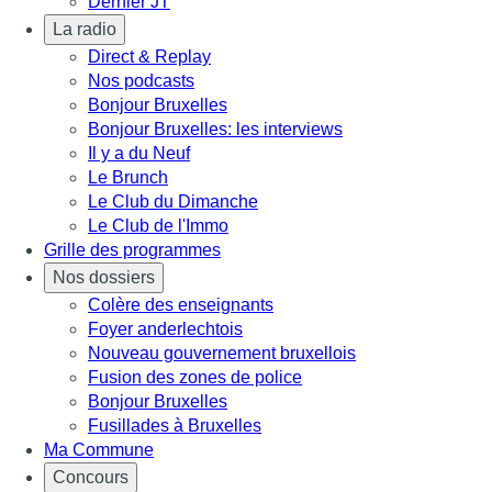
Dernier JT
La radio
Direct & Replay
Nos podcasts
Bonjour Bruxelles
Bonjour Bruxelles: les interviews
Il y a du Neuf
Le Brunch
Le Club du Dimanche
Le Club de l'Immo
Grille des programmes
Nos dossiers
Colère des enseignants
Foyer anderlechtois
Nouveau gouvernement bruxellois
Fusion des zones de police
Bonjour Bruxelles
Fusillades à Bruxelles
Ma Commune
Concours