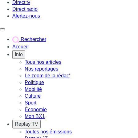
Direct tv
Direct radio
Alertez-nous
Déclencher le menu
Rechercher
Accueil
Info
Tous nos articles
Nos reportages
Le zoom de la rédac'
Politique
Mobilité
Culture
Sport
Économie
Mon BX1
Replay TV
Toutes nos émissions