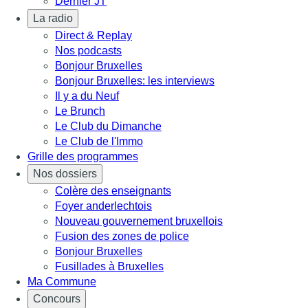
Dernier JT
La radio
Direct & Replay
Nos podcasts
Bonjour Bruxelles
Bonjour Bruxelles: les interviews
Il y a du Neuf
Le Brunch
Le Club du Dimanche
Le Club de l'Immo
Grille des programmes
Nos dossiers
Colère des enseignants
Foyer anderlechtois
Nouveau gouvernement bruxellois
Fusion des zones de police
Bonjour Bruxelles
Fusillades à Bruxelles
Ma Commune
Concours