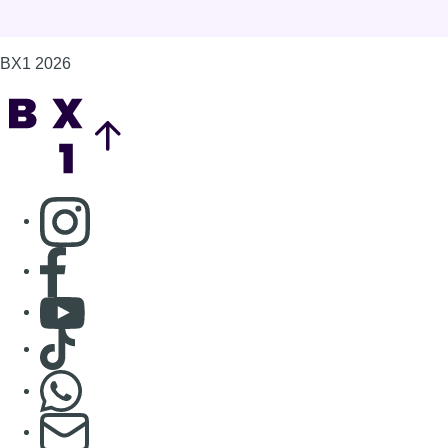
BX1 2026
Back to top
Consulter page Instagram
Consulter page Facebook
Consulter Youtube
Consulter TikTok
Nous rejoindre sur Whatsapp
S'abonner à notre newsletter