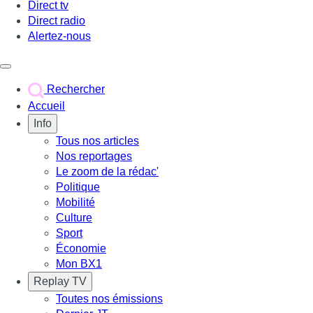
Direct tv
Direct radio
Alertez-nous
Déclencher le menu
Rechercher
Accueil
Info
Tous nos articles
Nos reportages
Le zoom de la rédac'
Politique
Mobilité
Culture
Sport
Économie
Mon BX1
Replay TV
Toutes nos émissions