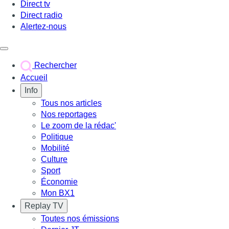
Direct tv
Direct radio
Alertez-nous
Déclencher le menu
Rechercher
Accueil
Info
Tous nos articles
Nos reportages
Le zoom de la rédac'
Politique
Mobilité
Culture
Sport
Économie
Mon BX1
Replay TV
Toutes nos émissions