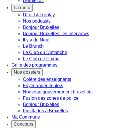
Dernier JT
La radio
Direct & Replay
Nos podcasts
Bonjour Bruxelles
Bonjour Bruxelles: les interviews
Il y a du Neuf
Le Brunch
Le Club du Dimanche
Le Club de l'Immo
Grille des programmes
Nos dossiers
Colère des enseignants
Foyer anderlechtois
Nouveau gouvernement bruxellois
Fusion des zones de police
Bonjour Bruxelles
Fusillades à Bruxelles
Ma Commune
Concours