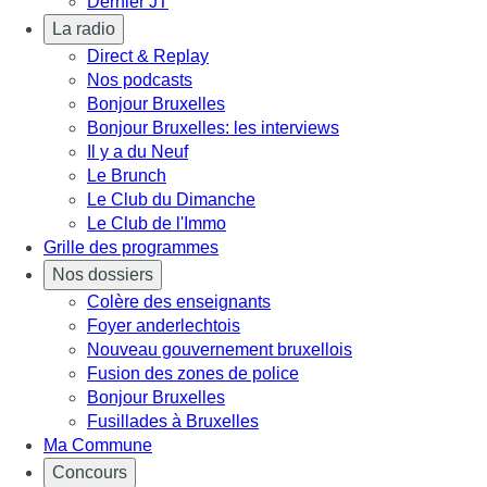
Dernier JT
La radio
Direct & Replay
Nos podcasts
Bonjour Bruxelles
Bonjour Bruxelles: les interviews
Il y a du Neuf
Le Brunch
Le Club du Dimanche
Le Club de l'Immo
Grille des programmes
Nos dossiers
Colère des enseignants
Foyer anderlechtois
Nouveau gouvernement bruxellois
Fusion des zones de police
Bonjour Bruxelles
Fusillades à Bruxelles
Ma Commune
Concours