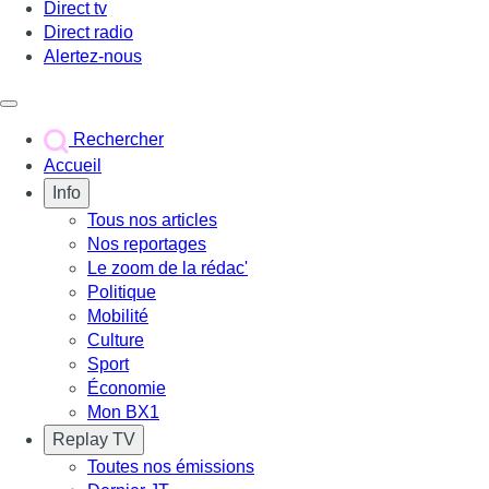
Direct tv
Direct radio
Alertez-nous
Déclencher le menu
Rechercher
Accueil
Info
Tous nos articles
Nos reportages
Le zoom de la rédac'
Politique
Mobilité
Culture
Sport
Économie
Mon BX1
Replay TV
Toutes nos émissions