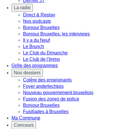
Dernier JT
La radio
Direct & Replay
Nos podcasts
Bonjour Bruxelles
Bonjour Bruxelles: les interviews
Il y a du Neuf
Le Brunch
Le Club du Dimanche
Le Club de l'Immo
Grille des programmes
Nos dossiers
Colère des enseignants
Foyer anderlechtois
Nouveau gouvernement bruxellois
Fusion des zones de police
Bonjour Bruxelles
Fusillades à Bruxelles
Ma Commune
Concours