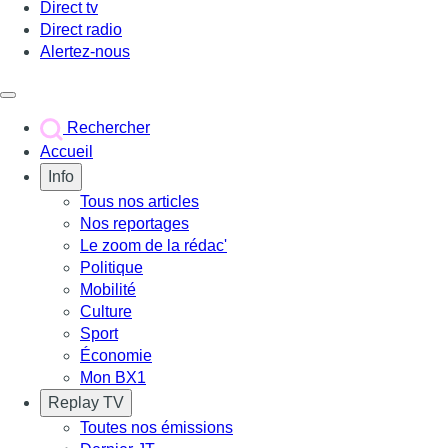
Direct tv
Direct radio
Alertez-nous
Déclencher le menu
Rechercher
Accueil
Info
Tous nos articles
Nos reportages
Le zoom de la rédac'
Politique
Mobilité
Culture
Sport
Économie
Mon BX1
Replay TV
Toutes nos émissions