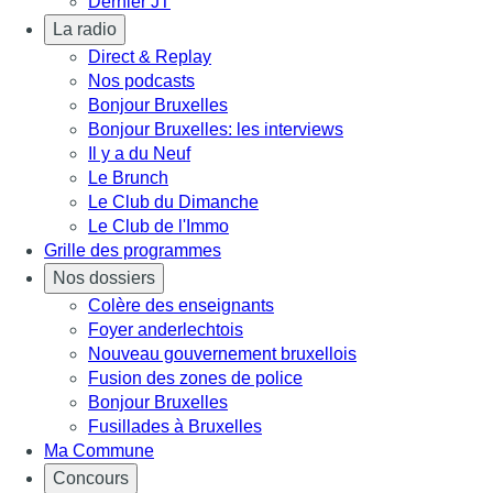
Dernier JT
La radio
Direct & Replay
Nos podcasts
Bonjour Bruxelles
Bonjour Bruxelles: les interviews
Il y a du Neuf
Le Brunch
Le Club du Dimanche
Le Club de l'Immo
Grille des programmes
Nos dossiers
Colère des enseignants
Foyer anderlechtois
Nouveau gouvernement bruxellois
Fusion des zones de police
Bonjour Bruxelles
Fusillades à Bruxelles
Ma Commune
Concours