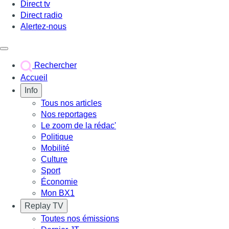
Direct tv
Direct radio
Alertez-nous
Déclencher le menu
Rechercher
Accueil
Info
Tous nos articles
Nos reportages
Le zoom de la rédac'
Politique
Mobilité
Culture
Sport
Économie
Mon BX1
Replay TV
Toutes nos émissions