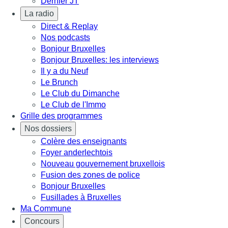
Dernier JT
La radio
Direct & Replay
Nos podcasts
Bonjour Bruxelles
Bonjour Bruxelles: les interviews
Il y a du Neuf
Le Brunch
Le Club du Dimanche
Le Club de l'Immo
Grille des programmes
Nos dossiers
Colère des enseignants
Foyer anderlechtois
Nouveau gouvernement bruxellois
Fusion des zones de police
Bonjour Bruxelles
Fusillades à Bruxelles
Ma Commune
Concours