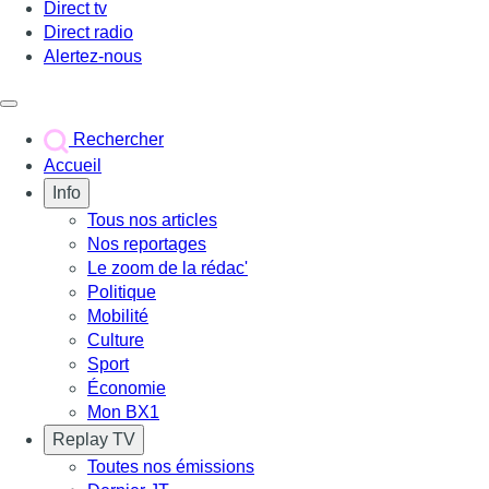
Direct tv
Direct radio
Alertez-nous
Déclencher le menu
Rechercher
Accueil
Info
Tous nos articles
Nos reportages
Le zoom de la rédac'
Politique
Mobilité
Culture
Sport
Économie
Mon BX1
Replay TV
Toutes nos émissions