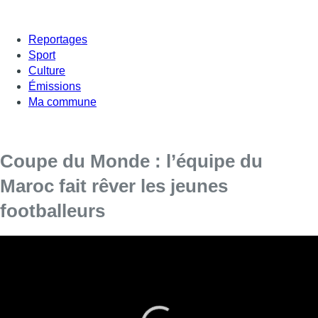
Reportages
Sport
Culture
Émissions
Ma commune
Coupe du Monde : l’équipe du
Maroc fait rêver les jeunes
footballeurs