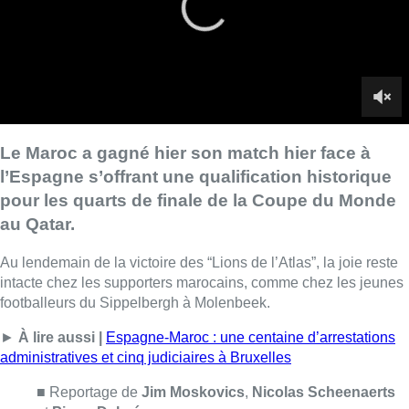
Le Maroc a gagné hier son match hier face à
l’Espagne s’offrant une qualification historique
pour les quarts de finale de la Coupe du Monde
au Qatar.
Au lendemain de la victoire des “Lions de l’Atlas”, la joie reste
intacte chez les supporters marocains, comme chez les jeunes
footballeurs du Sippelbergh à Molenbeek.
►
À lire aussi |
Espagne-Maroc : une centaine d’arrestations
administratives et cinq judiciaires à Bruxelles
■ Reportage de
Jim Moskovics
,
Nicolas Scheenaerts