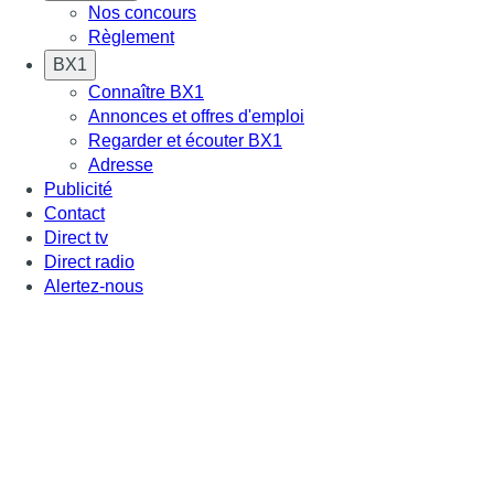
Nos concours
Règlement
BX1
Connaître BX1
Annonces et offres d'emploi
Regarder et écouter BX1
Adresse
Publicité
Contact
Direct tv
Direct radio
Alertez-nous