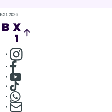
BX1 2026
Back to top
Consulter page Instagram
Consulter page Facebook
Consulter Youtube
Consulter TikTok
Nous rejoindre sur Whatsapp
S'abonner à notre newsletter