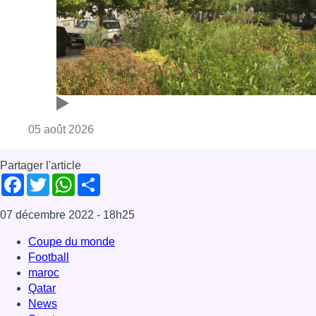
Consulter l'article "Réaménagement de l’ave
05 août 2026
Partager l'article
Facebook
Twitter
WhatsApp
Share
07 décembre 2022
- 18h25
Coupe du monde
Football
maroc
Qatar
News