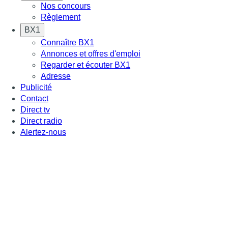
Nos concours
Règlement
BX1
Connaître BX1
Annonces et offres d'emploi
Regarder et écouter BX1
Adresse
Publicité
Contact
Direct tv
Direct radio
Alertez-nous