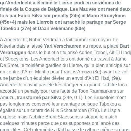
qu’Anderlecht a éliminé le Lierse jeudi en seizièmes de
finale de la Coupe de Belgique. Les Mauves ont mené deux
fois par Fabio Silva sur penalty (24e) et Mario Stroeykens
(45e+4) mais les Lierrois ont arraché le partage par Serge
Tabekou (27e) et Daan vekemans (80e)
À Anderlecht, Robin Veldman a fait tourner son noyau. Le
Néerlandais a laissé
Yari Verschaeren
au repos, a placé
Bart
Verbruggen
dans le but et a titularisé Adrien Trebel, Ait El Hadj
et Stroeykens. Les Anderlechtois ont donné du travail à Jarno
De Smet, le troisième gardien du Lierse, qui a bien anticipé sur
un centre d’Amir Murillo pour Francis Amuzu (8e) avant de voir
une jambe d’un équipier dévier un envoi d’Ait El Hadj (9e).
Anderlecht n’avait pas été très dangereux quand l’arbitre lui a
accordé un penalty pour une faute de Toon Raemaekers sur
Amuzu, t
ransformé par Silva
(24e, 0-1). Les Bruxellois n’ont
pas longtemps conservé leur avantage puisque Tabekou a
égalisé sur un centre de Nils Schouterden (27e). Le Lisp a
explosé mais l’arbitre Brent Staessens a stoppé le match
quelques minutes parce que des supporters ont lancé des
projectiles. Cet intermède a fait baissé le rythme même si dans