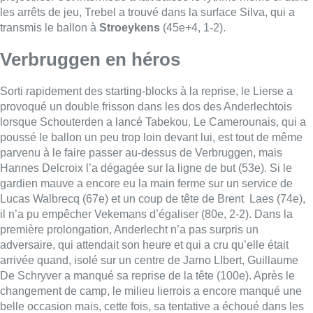
les arrêts de jeu, Trebel a trouvé dans la surface Silva, qui a
transmis le ballon à
Stroeykens
(45e+4, 1-2).
Verbruggen en héros
Sorti rapidement des starting-blocks à la reprise, le Lierse a
provoqué un double frisson dans les dos des Anderlechtois
lorsque Schouterden a lancé Tabekou. Le Camerounais, qui a
poussé le ballon un peu trop loin devant lui, est tout de même
parvenu à le faire passer au-dessus de Verbruggen, mais
Hannes Delcroix l’a dégagée sur la ligne de but (53e). Si le
gardien mauve a encore eu la main ferme sur un service de
Lucas Walbrecq (67e) et un coup de tête de Brent Laes (74e),
il n’a pu empêcher Vekemans d’égaliser (80e, 2-2). Dans la
première prolongation, Anderlecht n’a pas surpris un
adversaire, qui attendait son heure et qui a cru qu’elle était
arrivée quand, isolé sur un centre de Jarno LIbert, Guillaume
De Schryver a manqué sa reprise de la tête (100e). Après le
changement de camp, le milieu lierrois a encore manqué une
belle occasion mais, cette fois, sa tentative a échoué dans les