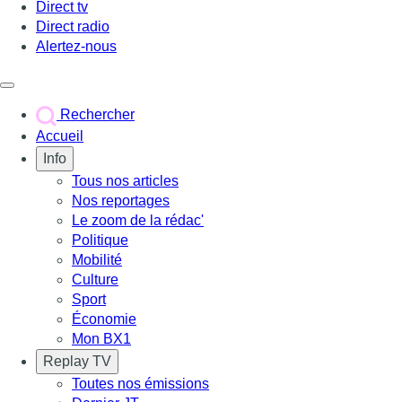
Direct tv
Direct radio
Alertez-nous
Déclencher le menu
Rechercher
Accueil
Info
Tous nos articles
Nos reportages
Le zoom de la rédac'
Politique
Mobilité
Culture
Sport
Économie
Mon BX1
Replay TV
Toutes nos émissions