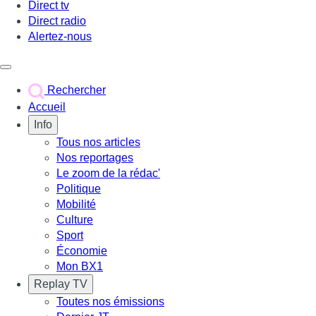
Direct tv
Direct radio
Alertez-nous
Déclencher le menu
Rechercher
Accueil
Info
Tous nos articles
Nos reportages
Le zoom de la rédac'
Politique
Mobilité
Culture
Sport
Économie
Mon BX1
Replay TV
Toutes nos émissions