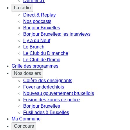
Dernier JT
La radio
Direct & Replay
Nos podcasts
Bonjour Bruxelles
Bonjour Bruxelles: les interviews
Il y a du Neuf
Le Brunch
Le Club du Dimanche
Le Club de l'Immo
Grille des programmes
Nos dossiers
Colère des enseignants
Foyer anderlechtois
Nouveau gouvernement bruxellois
Fusion des zones de police
Bonjour Bruxelles
Fusillades à Bruxelles
Ma Commune
Concours