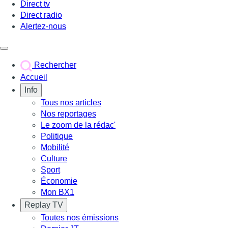
Direct tv
Direct radio
Alertez-nous
Déclencher le menu
Rechercher
Accueil
Info
Tous nos articles
Nos reportages
Le zoom de la rédac'
Politique
Mobilité
Culture
Sport
Économie
Mon BX1
Replay TV
Toutes nos émissions