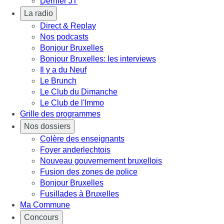
Dernier JT
La radio
Direct & Replay
Nos podcasts
Bonjour Bruxelles
Bonjour Bruxelles: les interviews
Il y a du Neuf
Le Brunch
Le Club du Dimanche
Le Club de l'Immo
Grille des programmes
Nos dossiers
Colère des enseignants
Foyer anderlechtois
Nouveau gouvernement bruxellois
Fusion des zones de police
Bonjour Bruxelles
Fusillades à Bruxelles
Ma Commune
Concours