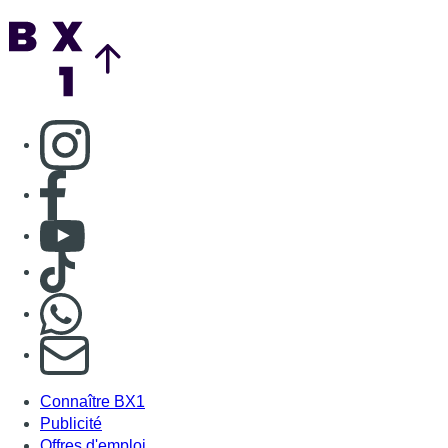
Back to top
Consulter page Instagram
Consulter page Facebook
Consulter Youtube
Consulter TikTok
Nous rejoindre sur Whatsapp
S'abonner à notre newsletter
Connaître BX1
Publicité
Offres d'emploi