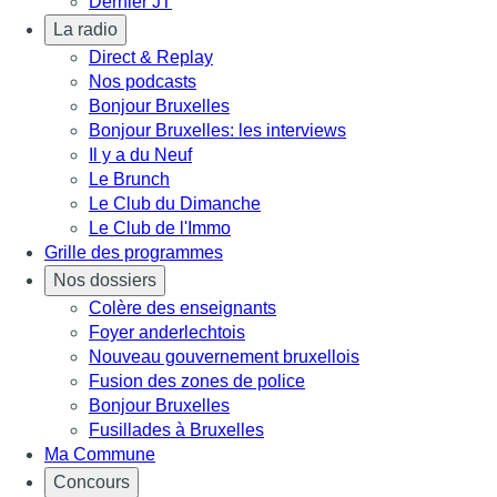
Dernier JT
La radio
Direct & Replay
Nos podcasts
Bonjour Bruxelles
Bonjour Bruxelles: les interviews
Il y a du Neuf
Le Brunch
Le Club du Dimanche
Le Club de l'Immo
Grille des programmes
Nos dossiers
Colère des enseignants
Foyer anderlechtois
Nouveau gouvernement bruxellois
Fusion des zones de police
Bonjour Bruxelles
Fusillades à Bruxelles
Ma Commune
Concours