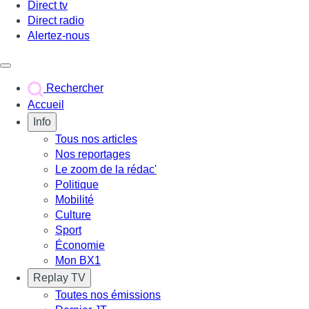
Direct tv
Direct radio
Alertez-nous
Déclencher le menu
Rechercher
Accueil
Info
Tous nos articles
Nos reportages
Le zoom de la rédac'
Politique
Mobilité
Culture
Sport
Économie
Mon BX1
Replay TV
Toutes nos émissions