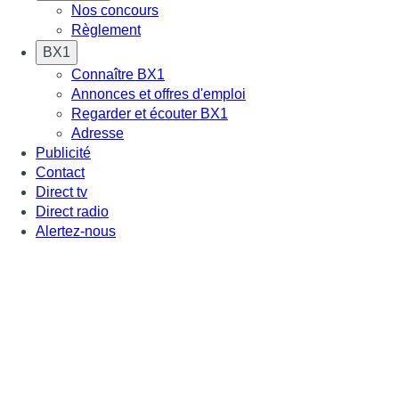
Nos concours
Règlement
BX1
Connaître BX1
Annonces et offres d'emploi
Regarder et écouter BX1
Adresse
Publicité
Contact
Direct tv
Direct radio
Alertez-nous