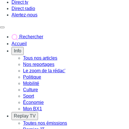
Direct tv
Direct radio
Alertez-nous
Déclencher le menu
Rechercher
Accueil
Info
Tous nos articles
Nos reportages
Le zoom de la rédac'
Politique
Mobilité
Culture
Sport
Économie
Mon BX1
Replay TV
Toutes nos émissions