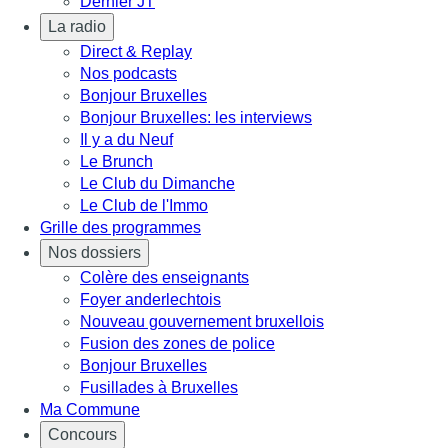
Dernier JT
La radio
Direct & Replay
Nos podcasts
Bonjour Bruxelles
Bonjour Bruxelles: les interviews
Il y a du Neuf
Le Brunch
Le Club du Dimanche
Le Club de l'Immo
Grille des programmes
Nos dossiers
Colère des enseignants
Foyer anderlechtois
Nouveau gouvernement bruxellois
Fusion des zones de police
Bonjour Bruxelles
Fusillades à Bruxelles
Ma Commune
Concours