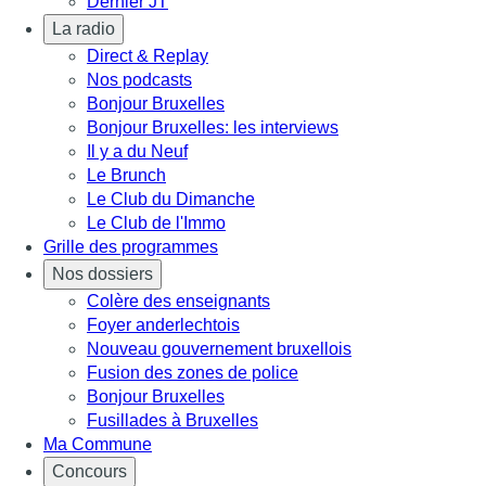
Dernier JT
La radio
Direct & Replay
Nos podcasts
Bonjour Bruxelles
Bonjour Bruxelles: les interviews
Il y a du Neuf
Le Brunch
Le Club du Dimanche
Le Club de l'Immo
Grille des programmes
Nos dossiers
Colère des enseignants
Foyer anderlechtois
Nouveau gouvernement bruxellois
Fusion des zones de police
Bonjour Bruxelles
Fusillades à Bruxelles
Ma Commune
Concours