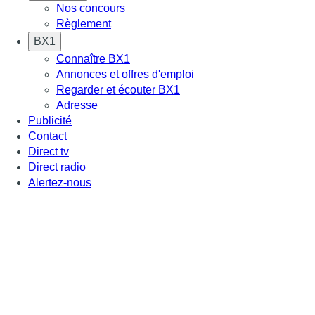
Nos concours
Règlement
BX1
Connaître BX1
Annonces et offres d'emploi
Regarder et écouter BX1
Adresse
Publicité
Contact
Direct tv
Direct radio
Alertez-nous