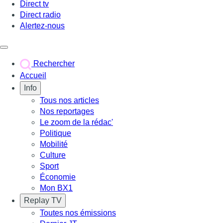
Direct tv
Direct radio
Alertez-nous
Déclencher le menu
Rechercher
Accueil
Info
Tous nos articles
Nos reportages
Le zoom de la rédac'
Politique
Mobilité
Culture
Sport
Économie
Mon BX1
Replay TV
Toutes nos émissions