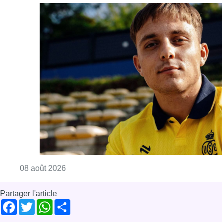
Consulter l'article "L’Union Saint-Gilloise at
08 août 2026
Partager l'article
Facebook
Twitter
WhatsApp
Share
16 septembre 2022
- 13h38
Modifié le
11 octobre 2022
- 09h55
Conseil communal
Cureghem
Good Move
Anderlecht
Good Move
News
Offres d’emploi