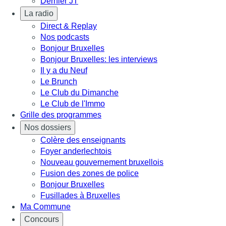
Dernier JT
La radio
Direct & Replay
Nos podcasts
Bonjour Bruxelles
Bonjour Bruxelles: les interviews
Il y a du Neuf
Le Brunch
Le Club du Dimanche
Le Club de l'Immo
Grille des programmes
Nos dossiers
Colère des enseignants
Foyer anderlechtois
Nouveau gouvernement bruxellois
Fusion des zones de police
Bonjour Bruxelles
Fusillades à Bruxelles
Ma Commune
Concours