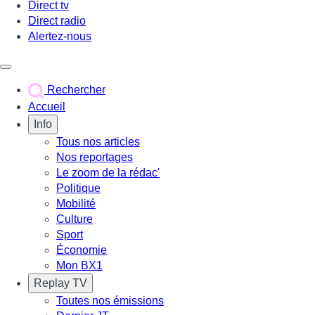
Direct tv
Direct radio
Alertez-nous
Déclencher le menu
Rechercher
Accueil
Info
Tous nos articles
Nos reportages
Le zoom de la rédac'
Politique
Mobilité
Culture
Sport
Économie
Mon BX1
Replay TV
Toutes nos émissions