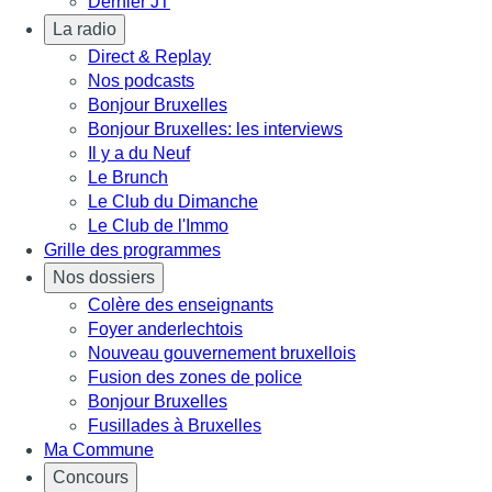
Dernier JT
La radio
Direct & Replay
Nos podcasts
Bonjour Bruxelles
Bonjour Bruxelles: les interviews
Il y a du Neuf
Le Brunch
Le Club du Dimanche
Le Club de l'Immo
Grille des programmes
Nos dossiers
Colère des enseignants
Foyer anderlechtois
Nouveau gouvernement bruxellois
Fusion des zones de police
Bonjour Bruxelles
Fusillades à Bruxelles
Ma Commune
Concours