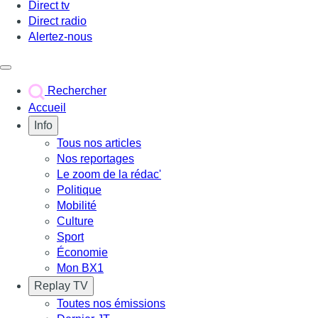
Direct tv
Direct radio
Alertez-nous
Déclencher le menu
Rechercher
Accueil
Info
Tous nos articles
Nos reportages
Le zoom de la rédac'
Politique
Mobilité
Culture
Sport
Économie
Mon BX1
Replay TV
Toutes nos émissions