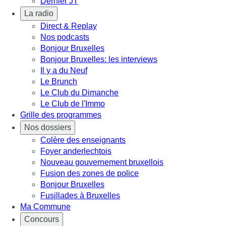
Dernier JT
La radio
Direct & Replay
Nos podcasts
Bonjour Bruxelles
Bonjour Bruxelles: les interviews
Il y a du Neuf
Le Brunch
Le Club du Dimanche
Le Club de l'Immo
Grille des programmes
Nos dossiers
Colère des enseignants
Foyer anderlechtois
Nouveau gouvernement bruxellois
Fusion des zones de police
Bonjour Bruxelles
Fusillades à Bruxelles
Ma Commune
Concours