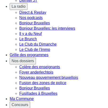
Dernier JT
La radio
Direct & Replay
Nos podcasts
Bonjour Bruxelles
Bonjour Bruxelles: les interviews
Il y a du Neuf
Le Brunch
Le Club du Dimanche
Le Club de l'Immo
Grille des programmes
Nos dossiers
Colère des enseignants
Foyer anderlechtois
Nouveau gouvernement bruxellois
Fusion des zones de police
Bonjour Bruxelles
Fusillades à Bruxelles
Ma Commune
Concours