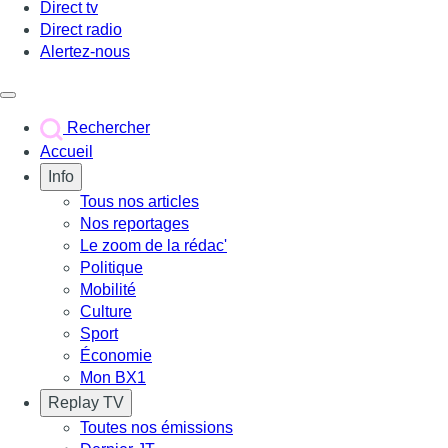
Direct tv
Direct radio
Alertez-nous
Déclencher le menu
Rechercher
Accueil
Info
Tous nos articles
Nos reportages
Le zoom de la rédac'
Politique
Mobilité
Culture
Sport
Économie
Mon BX1
Replay TV
Toutes nos émissions