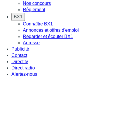
Nos concours
Règlement
BX1
Connaître BX1
Annonces et offres d'emploi
Regarder et écouter BX1
Adresse
Publicité
Contact
Direct tv
Direct radio
Alertez-nous