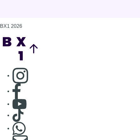
BX1 2026
Back to top
Consulter page Instagram
Consulter page Facebook
Consulter Youtube
Consulter TikTok
Nous rejoindre sur Whatsapp
S'abonner à notre newsletter