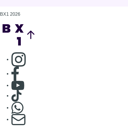
Consulter Youtube
Consulter TikTok
Nous rejoindre sur Whatsapp
S'abonner à notre newsletter
Connaître BX1
Publicité
Offres d'emploi
Contact
Mentions légales
Politique de cookies (UE)
Gérer les cookies