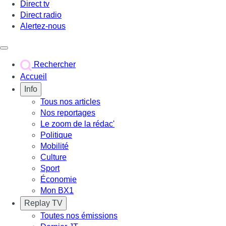
Direct tv
Direct radio
Alertez-nous
Déclencher le menu
Rechercher
Accueil
Info
Tous nos articles
Nos reportages
Le zoom de la rédac'
Politique
Mobilité
Culture
Sport
Économie
Mon BX1
Replay TV
Toutes nos émissions