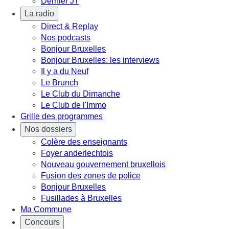
Dernier JT
La radio
Direct & Replay
Nos podcasts
Bonjour Bruxelles
Bonjour Bruxelles: les interviews
Il y a du Neuf
Le Brunch
Le Club du Dimanche
Le Club de l'Immo
Grille des programmes
Nos dossiers
Colère des enseignants
Foyer anderlechtois
Nouveau gouvernement bruxellois
Fusion des zones de police
Bonjour Bruxelles
Fusillades à Bruxelles
Ma Commune
Concours