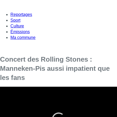
Reportages
Sport
Culture
Émissions
Ma commune
Concert des Rolling Stones :
Manneken-Pis aussi impatient que
les fans
Le Manneken-Pis s’est vu remettre samedi matin un
costume des Rolling Stones, à l’occasion de la tournée
Sixty pour marquer les 60 ans du groupe de rock
britannique. Mick Jagger, Keith Richards et Ronnie Wood
se produiront lundi soir au stade roi Baudouin, 46 ans