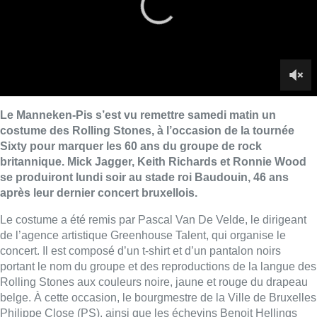
après leur dernier concert bruxellois.
Le costume a été remis par Pascal Van De Velde, le dirigeant
de l’agence artistique Greenhouse Talent, qui organise le
concert. Il est composé d’un t-shirt et d’un pantalon noirs
portant le nom du groupe et des reproductions de la langue des
Rolling Stones aux couleurs noire, jaune et rouge du drapeau
belge. À cette occasion, le bourgmestre de la Ville de Bruxelles
Philippe Close (PS), ainsi que les échevins Benoit Hellings
(Écolo) pour les Sports, Fabian Maingain (DéFI) pour les
Affaires économiques et Delphine Houba (PS) pour la Culture,
le Tourisme et les Grands événements avaient également mis
un t-shirt noir portant le nom et la langue des Rolling Stones. “Il
n’y a qu’à Bruxelles où le folklore et le rock peuvent se
rencontrer”, a remarqué Delphine Houba. “C’est toujours un
plaisir quand des artistes d’une telle renommée passent par
Bruxelles. Les Rolling Stones sont un groupe mythique. (…)
Manneken-Pis a aussi ce côté un peu impertinent et on peut
tirer la langue à la fontaine dans cet esprit”. Une fanfare a joué
le titre à succès “Paint It, Black” des Rolling Stones, pour le
plaisir des passants et des touristes qui étaient présents en