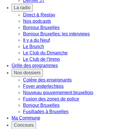
Dernier JT
La radio
Direct & Replay
Nos podcasts
Bonjour Bruxelles
Bonjour Bruxelles: les interviews
Il y a du Neuf
Le Brunch
Le Club du Dimanche
Le Club de l'Immo
Grille des programmes
Nos dossiers
Colère des enseignants
Foyer anderlechtois
Nouveau gouvernement bruxellois
Fusion des zones de police
Bonjour Bruxelles
Fusillades à Bruxelles
Ma Commune
Concours