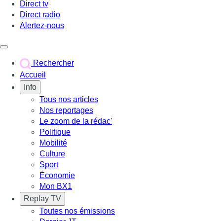
Direct tv
Direct radio
Alertez-nous
Déclencher le menu
Rechercher
Accueil
Info
Tous nos articles
Nos reportages
Le zoom de la rédac'
Politique
Mobilité
Culture
Sport
Économie
Mon BX1
Replay TV
Toutes nos émissions