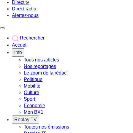
Direct tv
Direct radio
Alertez-nous
Déclencher le menu
Rechercher
Accueil
Info
Tous nos articles
Nos reportages
Le zoom de la rédac'
Politique
Mobilité
Culture
Sport
Économie
Mon BX1
Replay TV
Toutes nos émissions