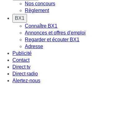
Nos concours
Règlement
BX1
Connaître BX1
Annonces et offres d'emploi
Regarder et écouter BX1
Adresse
Publicité
Contact
Direct tv
Direct radio
Alertez-nous