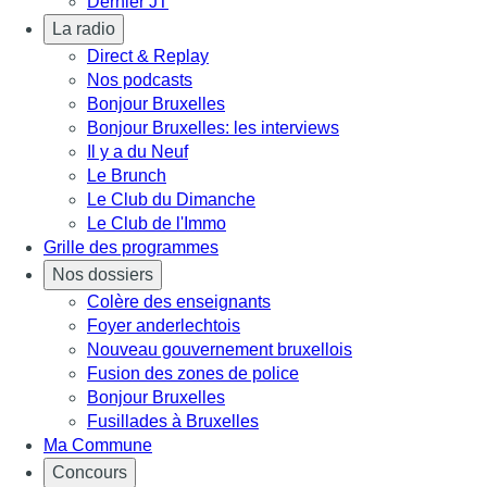
Dernier JT
La radio
Direct & Replay
Nos podcasts
Bonjour Bruxelles
Bonjour Bruxelles: les interviews
Il y a du Neuf
Le Brunch
Le Club du Dimanche
Le Club de l'Immo
Grille des programmes
Nos dossiers
Colère des enseignants
Foyer anderlechtois
Nouveau gouvernement bruxellois
Fusion des zones de police
Bonjour Bruxelles
Fusillades à Bruxelles
Ma Commune
Concours