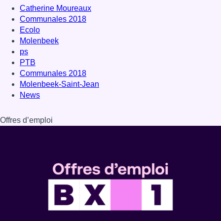
Catherine Moureaux
Communales 2018
Ecolo
Molenbeek
ps
PTB
Communales 2018
Molenbeek-Saint-Jean
News
Offres d’emploi