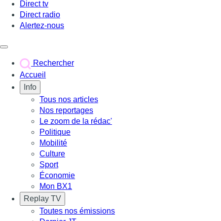
Direct tv
Direct radio
Alertez-nous
Déclencher le menu
Rechercher
Accueil
Info
Tous nos articles
Nos reportages
Le zoom de la rédac'
Politique
Mobilité
Culture
Sport
Économie
Mon BX1
Replay TV
Toutes nos émissions