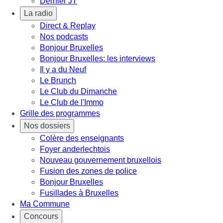
Dernier JT
La radio
Direct & Replay
Nos podcasts
Bonjour Bruxelles
Bonjour Bruxelles: les interviews
Il y a du Neuf
Le Brunch
Le Club du Dimanche
Le Club de l'Immo
Grille des programmes
Nos dossiers
Colère des enseignants
Foyer anderlechtois
Nouveau gouvernement bruxellois
Fusion des zones de police
Bonjour Bruxelles
Fusillades à Bruxelles
Ma Commune
Concours