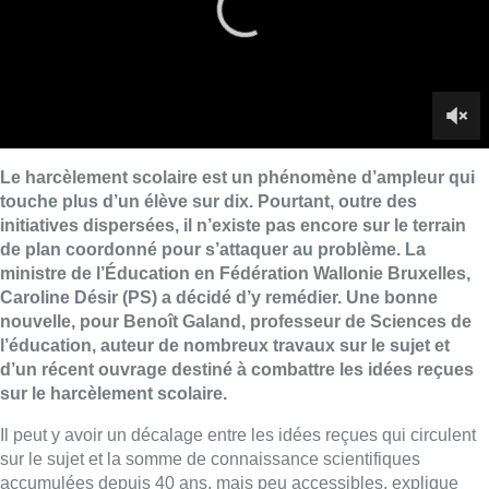
Caroline Désir (PS) a décidé d’y remédier. Une bonne
nouvelle, pour Benoît Galand, professeur de Sciences de
l’éducation, auteur de nombreux travaux sur le sujet et
d’un récent ouvrage destiné à combattre les idées reçues
sur le harcèlement scolaire.
Il peut y avoir un décalage entre les idées reçues qui circulent
sur le sujet et la somme de connaissance scientifiques
accumulées depuis 40 ans, mais peu accessibles, explique
Benoît Galand. Le spécialiste travaille depuis longtemps sur le
sujet mais “
on peut toujours avoir une meilleure idée du
phénomène pour mieux agir
.”
Le harcèlement scolaire n’est pas, comme le pensent certains,
une petite chamaillerie entre enfants ou entre jeunes, insiste
Benoît Galand. Il s’agit bien d’un phénomène d’emprise. Deux
éléments le caractérisent : l’inscription dans la durée et la non-
réciprocité :
“Une personne prend l’ascendant sur une autre.
Les effets sur la santé sont redoutables
.”
Squid Game : du harcèlement ?