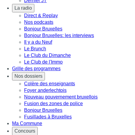
Dernier JT
La radio
Direct & Replay
Nos podcasts
Bonjour Bruxelles
Bonjour Bruxelles: les interviews
Il y a du Neuf
Le Brunch
Le Club du Dimanche
Le Club de l'Immo
Grille des programmes
Nos dossiers
Colère des enseignants
Foyer anderlechtois
Nouveau gouvernement bruxellois
Fusion des zones de police
Bonjour Bruxelles
Fusillades à Bruxelles
Ma Commune
Concours