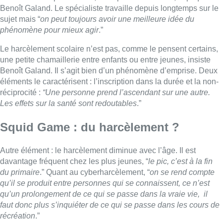
Autre élément : le harcèlement diminue avec l’âge. Il est
davantage fréquent chez les plus jeunes, “
le pic, c’est à la fin
du primaire
.” Quant au cyberharcèlement, “
on se rend compte
qu’il se produit entre personnes qui se connaissent, ce n’est
qu’un prolongement de ce qui se passe dans la vraie vie, il
faut donc plus s’inquiéter de ce qui se passe dans les cours de
récréation
.”
Comme les pratiques actuelles inspirées de la série sud-
coréenne Squid Game ?
“
Il ne s’agit pas vraiment de harcèlement, mais d’un
phénomène que l’on a déjà connu par exemple avec le jeu du
foulard. Un phénomène d’élèves qui veulent imiter ce qu’ils
voient sur les écrans. Il s’agit d’un phénomène d’imitation
basique, qu’on connaît bien. La question que l’on se pose,
c’est de savoir s’ils deviennent violents parce qu’ils ont regardé
la série ou s’ils pratiquent déjà des jeux violents et qu’ils ont
décidé de faire comme dans la série. Le débat est plus
compliqué
“, répond Benoît Galand.
“On sait qu’il y a des effets