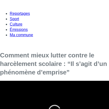
Reportages
Sport
Culture
Émissions
Ma commune
Comment mieux lutter contre le
harcèlement scolaire : “Il s’agit d’un
phénomène d’emprise”
Le harcèlement scolaire est un phénomène d’ampleur qui
touche plus d’un élève sur dix. Pourtant, outre des
initiatives dispersées, il n’existe pas encore sur le terrain
de plan coordonné pour s’attaquer au problème. La
ministre de l’Éducation en Fédération Wallonie Bruxelles,