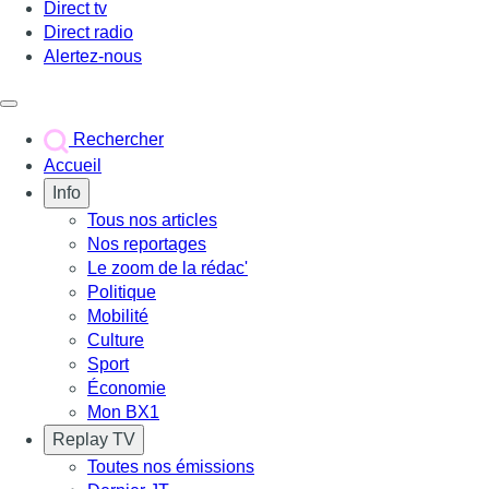
Direct tv
Direct radio
Alertez-nous
Déclencher le menu
Rechercher
Accueil
Info
Tous nos articles
Nos reportages
Le zoom de la rédac'
Politique
Mobilité
Culture
Sport
Économie
Mon BX1
Replay TV
Toutes nos émissions