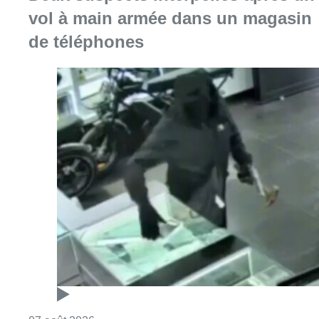
Consulter l'article "Deux suspects interpel
07 août 2026
Mémorial Van Damme: “From Ivo to
Mondo”, une exposition sur Ivo
Van Damme et l’histoire du
Mémorial