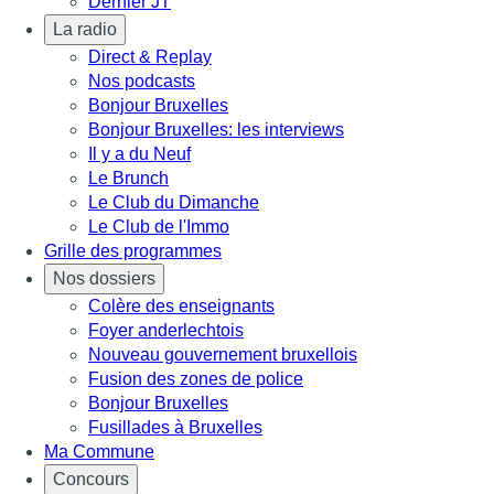
Dernier JT
La radio
Direct & Replay
Nos podcasts
Bonjour Bruxelles
Bonjour Bruxelles: les interviews
Il y a du Neuf
Le Brunch
Le Club du Dimanche
Le Club de l'Immo
Grille des programmes
Nos dossiers
Colère des enseignants
Foyer anderlechtois
Nouveau gouvernement bruxellois
Fusion des zones de police
Bonjour Bruxelles
Fusillades à Bruxelles
Ma Commune
Concours