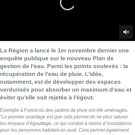
notamment, est de développer des espaces
verdurisés pour absorber un maximum d’eau et
éviter qu’elle soit rejetée à l’égout.
Exemple à Forest où des jardins de pluie ont été aménagés.
“
Le premier avantage est que cela permet de ne plus saturer
les réseaux d’égouttage, ce qui conduit à moins d’inondations
pour les personnes habitant en aval. Cela permet également
moins de renvoi d’eau mélangée vers le canal ou la Senne
quand on a des déversoirs d’orage, qui sont des soupapes du
réseau. Troisièmement, cela amène des aménités en termes de
cadre de vie. C’est nettement plus beau et surtout ça permet de
lutter contre les îlots de chaleur”,
explique François Mayeur,
ingénieur au département Eau de Bruxelles-Environnement.
Actuellement, quand il pleut beaucoup, les égouts débordent
dans le canal ou la Senne. Créer ces aménagements permet
donc indirectement de purifier ces cours d’eau pour un coût
relativement faible.
►
À lire aussi |
Ouverture de l’enquête publique sur le