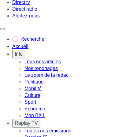
Direct tv
Direct radio
Alertez-nous
Déclencher le menu
Rechercher
Accueil
Info
Tous nos articles
Nos reportages
Le zoom de la rédac'
Politique
Mobilité
Culture
Sport
Économie
Mon BX1
Replay TV
Toutes nos émissions