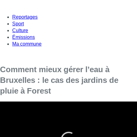
Reportages
Sport
Culture
Émissions
Ma commune
Comment mieux gérer l’eau à
Bruxelles : le cas des jardins de
pluie à Forest
La Région a lancé le 1er novembre dernier une
enquête publique sur le nouveau Plan de
gestion de l’eau. Parmi les points soulevés : la
récupération de l’eau de pluie. L’idée,