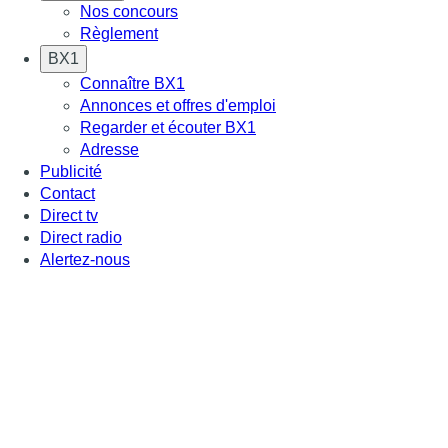
Nos concours
Règlement
BX1
Connaître BX1
Annonces et offres d'emploi
Regarder et écouter BX1
Adresse
Publicité
Contact
Direct tv
Direct radio
Alertez-nous