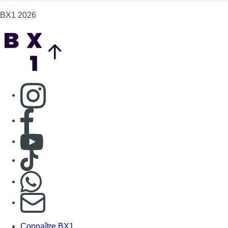
Consulter Youtube
Consulter TikTok
Nous rejoindre sur Whatsapp
S'abonner à notre newsletter
Connaître BX1
Publicité
Offres d'emploi
Contact
Mentions légales
Politique de cookies (UE)
Gérer les cookies