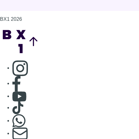
BX1 2026
Back to top
Consulter page Instagram
Consulter page Facebook
Consulter Youtube
Consulter TikTok
Nous rejoindre sur Whatsapp
S'abonner à notre newsletter