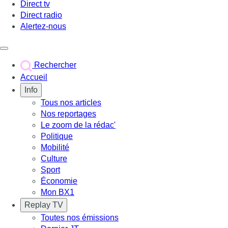
Direct tv
Direct radio
Alertez-nous
Déclencher le menu
Rechercher
Accueil
Info
Tous nos articles
Nos reportages
Le zoom de la rédac'
Politique
Mobilité
Culture
Sport
Économie
Mon BX1
Replay TV
Toutes nos émissions