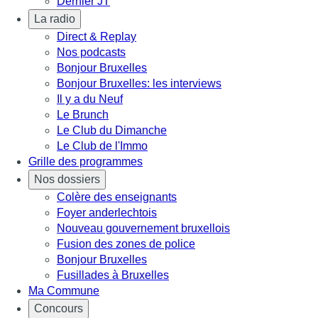
Dernier JT
La radio
Direct & Replay
Nos podcasts
Bonjour Bruxelles
Bonjour Bruxelles: les interviews
Il y a du Neuf
Le Brunch
Le Club du Dimanche
Le Club de l'Immo
Grille des programmes
Nos dossiers
Colère des enseignants
Foyer anderlechtois
Nouveau gouvernement bruxellois
Fusion des zones de police
Bonjour Bruxelles
Fusillades à Bruxelles
Ma Commune
Concours