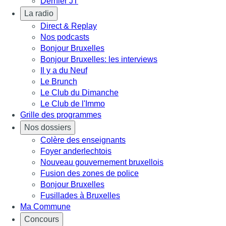
Dernier JT
La radio
Direct & Replay
Nos podcasts
Bonjour Bruxelles
Bonjour Bruxelles: les interviews
Il y a du Neuf
Le Brunch
Le Club du Dimanche
Le Club de l'Immo
Grille des programmes
Nos dossiers
Colère des enseignants
Foyer anderlechtois
Nouveau gouvernement bruxellois
Fusion des zones de police
Bonjour Bruxelles
Fusillades à Bruxelles
Ma Commune
Concours