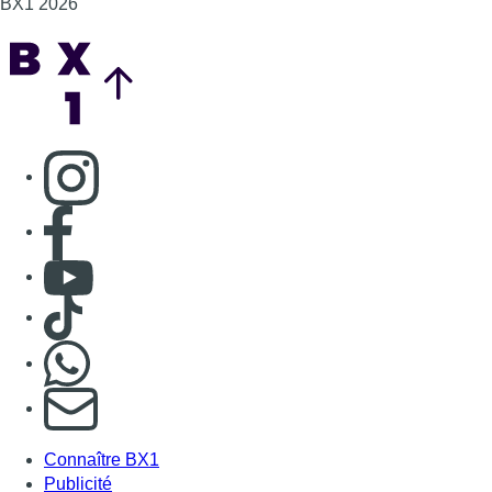
Consulter TikTok
Nous rejoindre sur Whatsapp
S'abonner à notre newsletter
Connaître BX1
Publicité
Offres d'emploi
Contact
Mentions légales
Politique de cookies (UE)
Gérer les cookies