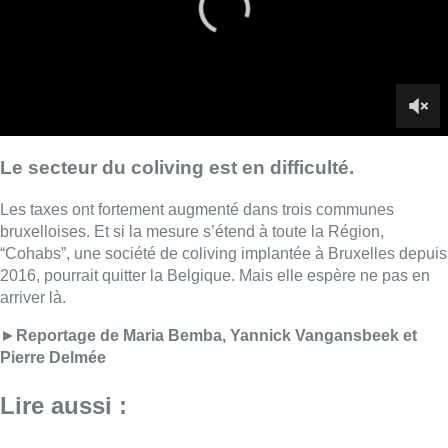
2016, pourrait quitter la Belgique. Mais elle espère ne pas en
arriver là.
►
Reportage de Maria Bemba, Yannick Vangansbeek et
Pierre Delmée
Lire aussi :
Deux mineurs interpellés après un
vol à main armée dans un
commerce bruxellois