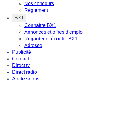
Nos concours
Règlement
BX1
Connaître BX1
Annonces et offres d'emploi
Regarder et écouter BX1
Adresse
Publicité
Contact
Direct tv
Direct radio
Alertez-nous