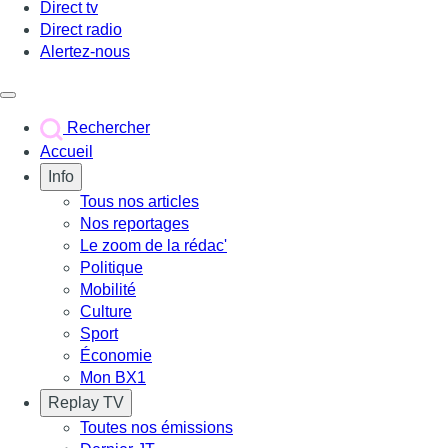
Direct tv
Direct radio
Alertez-nous
Déclencher le menu
Rechercher
Accueil
Info
Tous nos articles
Nos reportages
Le zoom de la rédac'
Politique
Mobilité
Culture
Sport
Économie
Mon BX1
Replay TV
Toutes nos émissions