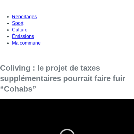
Reportages
Sport
Culture
Émissions
Ma commune
Coliving : le projet de taxes
supplémentaires pourrait faire fuir
“Cohabs”
Le secteur du coliving est en difficulté.
Les taxes ont fortement augmenté dans trois communes
bruxelloises. Et si la mesure s’étend à toute la Région,
“Cohabs”, une société de coliving implantée à Bruxelles depuis