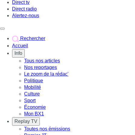
Direct tv
Direct radio
Alertez-nous
Déclencher le menu
Rechercher
Accueil
Info
Tous nos articles
Nos reportages
Le zoom de la rédac'
Politique
Mobilité
Culture
Sport
Économie
Mon BX1
Replay TV
Toutes nos émissions