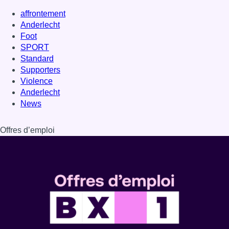
affrontement
Anderlecht
Foot
SPORT
Standard
Supporters
Violence
Anderlecht
News
Offres d’emploi