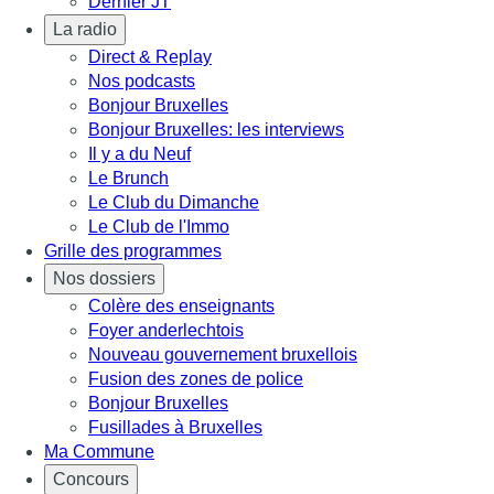
Dernier JT
La radio
Direct & Replay
Nos podcasts
Bonjour Bruxelles
Bonjour Bruxelles: les interviews
Il y a du Neuf
Le Brunch
Le Club du Dimanche
Le Club de l'Immo
Grille des programmes
Nos dossiers
Colère des enseignants
Foyer anderlechtois
Nouveau gouvernement bruxellois
Fusion des zones de police
Bonjour Bruxelles
Fusillades à Bruxelles
Ma Commune
Concours