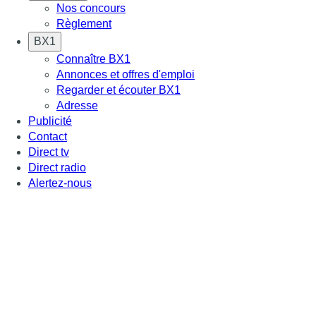
Nos concours
Règlement
BX1
Connaître BX1
Annonces et offres d'emploi
Regarder et écouter BX1
Adresse
Publicité
Contact
Direct tv
Direct radio
Alertez-nous