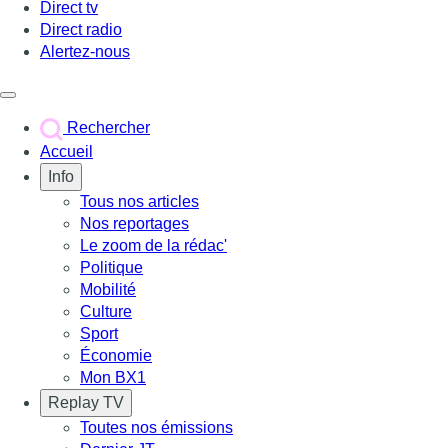
Direct tv
Direct radio
Alertez-nous
Déclencher le menu
Rechercher
Accueil
Info
Tous nos articles
Nos reportages
Le zoom de la rédac'
Politique
Mobilité
Culture
Sport
Économie
Mon BX1
Replay TV
Toutes nos émissions