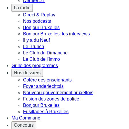
Dernier JT
La radio
Direct & Replay
Nos podcasts
Bonjour Bruxelles
Bonjour Bruxelles: les interviews
Il y a du Neuf
Le Brunch
Le Club du Dimanche
Le Club de l'Immo
Grille des programmes
Nos dossiers
Colère des enseignants
Foyer anderlechtois
Nouveau gouvernement bruxellois
Fusion des zones de police
Bonjour Bruxelles
Fusillades à Bruxelles
Ma Commune
Concours