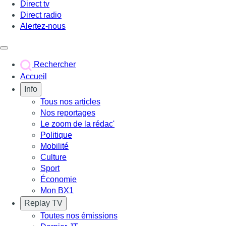
Direct tv
Direct radio
Alertez-nous
Déclencher le menu
Rechercher
Accueil
Info
Tous nos articles
Nos reportages
Le zoom de la rédac'
Politique
Mobilité
Culture
Sport
Économie
Mon BX1
Replay TV
Toutes nos émissions