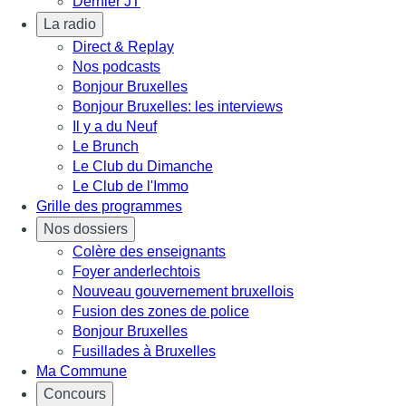
Dernier JT
La radio
Direct & Replay
Nos podcasts
Bonjour Bruxelles
Bonjour Bruxelles: les interviews
Il y a du Neuf
Le Brunch
Le Club du Dimanche
Le Club de l'Immo
Grille des programmes
Nos dossiers
Colère des enseignants
Foyer anderlechtois
Nouveau gouvernement bruxellois
Fusion des zones de police
Bonjour Bruxelles
Fusillades à Bruxelles
Ma Commune
Concours