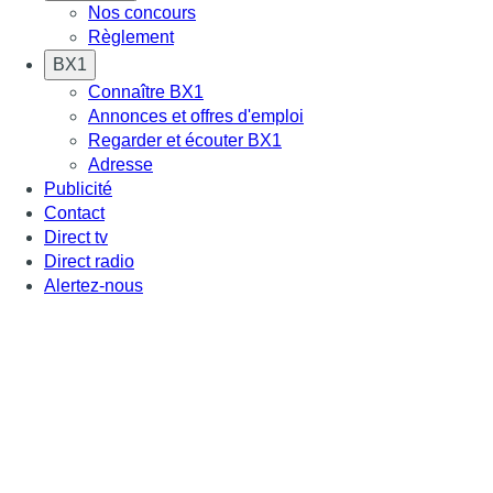
Nos concours
Règlement
BX1
Connaître BX1
Annonces et offres d'emploi
Regarder et écouter BX1
Adresse
Publicité
Contact
Direct tv
Direct radio
Alertez-nous