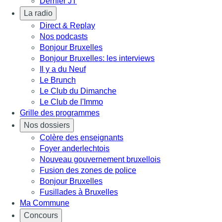
Dernier JT
La radio
Direct & Replay
Nos podcasts
Bonjour Bruxelles
Bonjour Bruxelles: les interviews
Il y a du Neuf
Le Brunch
Le Club du Dimanche
Le Club de l'Immo
Grille des programmes
Nos dossiers
Colère des enseignants
Foyer anderlechtois
Nouveau gouvernement bruxellois
Fusion des zones de police
Bonjour Bruxelles
Fusillades à Bruxelles
Ma Commune
Concours