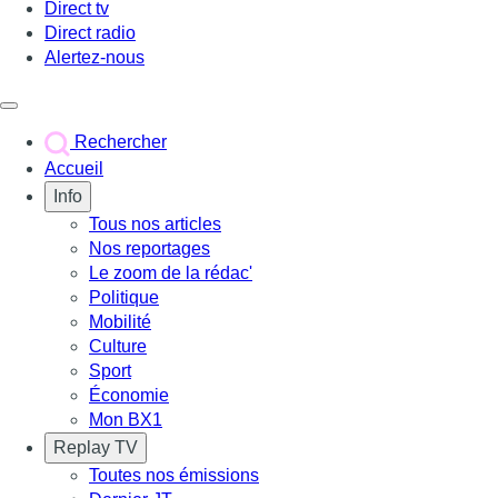
Direct tv
Direct radio
Alertez-nous
Déclencher le menu
Rechercher
Accueil
Info
Tous nos articles
Nos reportages
Le zoom de la rédac'
Politique
Mobilité
Culture
Sport
Économie
Mon BX1
Replay TV
Toutes nos émissions