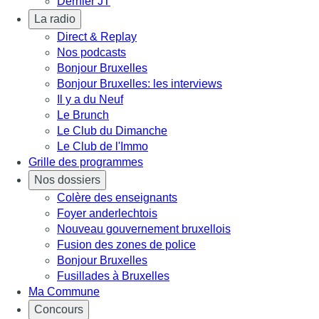
Dernier JT
La radio
Direct & Replay
Nos podcasts
Bonjour Bruxelles
Bonjour Bruxelles: les interviews
Il y a du Neuf
Le Brunch
Le Club du Dimanche
Le Club de l'Immo
Grille des programmes
Nos dossiers
Colère des enseignants
Foyer anderlechtois
Nouveau gouvernement bruxellois
Fusion des zones de police
Bonjour Bruxelles
Fusillades à Bruxelles
Ma Commune
Concours