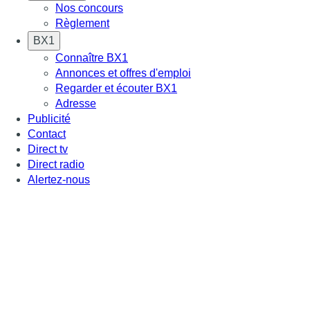
Nos concours
Règlement
BX1
Connaître BX1
Annonces et offres d'emploi
Regarder et écouter BX1
Adresse
Publicité
Contact
Direct tv
Direct radio
Alertez-nous