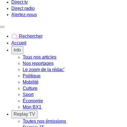
Direct tv
Direct radio
Alertez-nous
Déclencher le menu
Rechercher
Accueil
Info
Tous nos articles
Nos reportages
Le zoom de la rédac'
Politique
Mobilité
Culture
Sport
Économie
Mon BX1
Replay TV
Toutes nos émissions