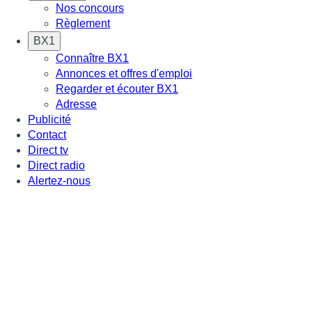
Nos concours
Règlement
BX1
Connaître BX1
Annonces et offres d'emploi
Regarder et écouter BX1
Adresse
Publicité
Contact
Direct tv
Direct radio
Alertez-nous