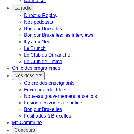
Dernier JT
La radio
Direct & Replay
Nos podcasts
Bonjour Bruxelles
Bonjour Bruxelles: les interviews
Il y a du Neuf
Le Brunch
Le Club du Dimanche
Le Club de l'Immo
Grille des programmes
Nos dossiers
Colère des enseignants
Foyer anderlechtois
Nouveau gouvernement bruxellois
Fusion des zones de police
Bonjour Bruxelles
Fusillades à Bruxelles
Ma Commune
Concours