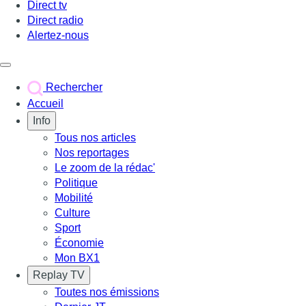
Direct tv
Direct radio
Alertez-nous
Déclencher le menu
Rechercher
Accueil
Info
Tous nos articles
Nos reportages
Le zoom de la rédac'
Politique
Mobilité
Culture
Sport
Économie
Mon BX1
Replay TV
Toutes nos émissions